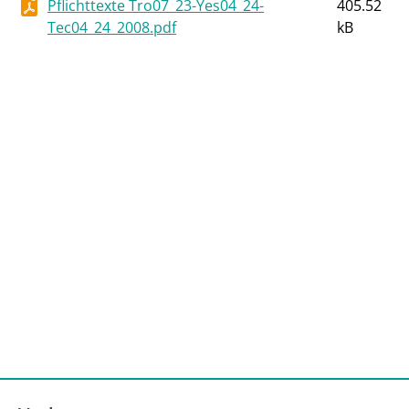
Pflichttexte Tro07_23-Yes04_24-
405.52
Tec04_24_2008.pdf
kB