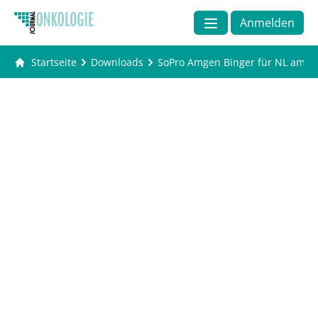
Anmelden
Startseite
Downloads
SoPro Amgen Binger für NL am 16