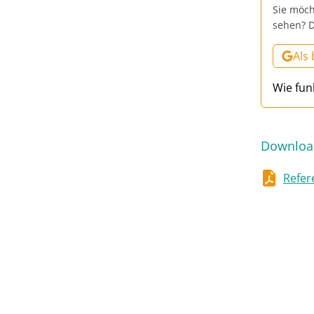
Sie möch
sehen? D
Als
Wie fun
Downloa
Refer