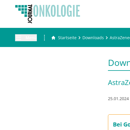
Menü
Startseite
Downloads
AstraZene
Down
AstraZ
25.01.2024
Bei G