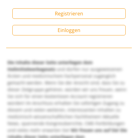
Registrieren
Einloggen
Die Inhalte dieser Seite unterliegen dem
Heilmittelwerbegesetz
und dürfen nur ausgewiesenen
Ärzten und medizinischem Fachpersonal zugänglich
gemacht werden. Wenn Sie der Ansicht sind, dass Sie zu
dieser Zielgruppe gehören, würden wir uns freuen, wenn
Sie sich für einen kostenlosen Account registrieren
würden! Im Anschluss erhalten Sie sofortigen Zugang zu
diesem und vielen weiteren, interessanten Inhalten zu
medizinisch-wissenschaftlichen Fachthemen! Aktuelle
News, spannende Kongressberichte, CME-Fortbildungen
und vieles mehr erwarten Sie!
Wir freuen uns auf Sie!
Die
Inhalte dieser Seite unterliegen dem