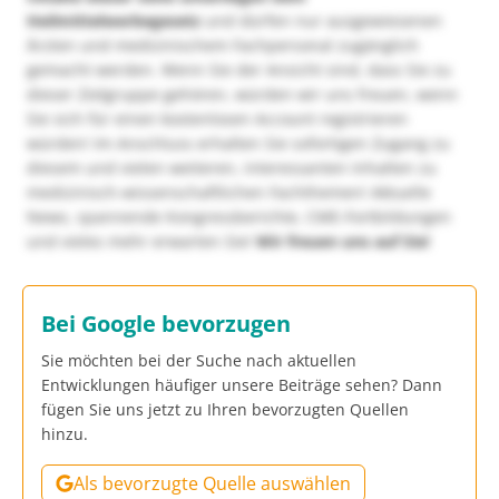
Heilmittelwerbegesetz
und dürfen nur ausgewiesenen
Ärzten und medizinischem Fachpersonal zugänglich
gemacht werden. Wenn Sie der Ansicht sind, dass Sie zu
dieser Zielgruppe gehören, würden wir uns freuen, wenn
Sie sich für einen kostenlosen Account registrieren
würden! Im Anschluss erhalten Sie sofortigen Zugang zu
diesem und vielen weiteren, interessanten Inhalten zu
medizinisch-wissenschaftlichen Fachthemen! Aktuelle
News, spannende Kongressberichte, CME-Fortbildungen
und vieles mehr erwarten Sie!
Wir freuen uns auf Sie!
Bei Google bevorzugen
Sie möchten bei der Suche nach aktuellen
Entwicklungen häufiger unsere Beiträge sehen? Dann
fügen Sie uns jetzt zu Ihren bevorzugten Quellen
hinzu.
Als bevorzugte Quelle auswählen