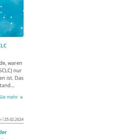
CLC
rde, waren
NSCLC) nur
en ist. Das
stand
 Sie mehr
 Gange,
 mit einem
|
n
25.02.2024
berleben
 für ein
der
cht