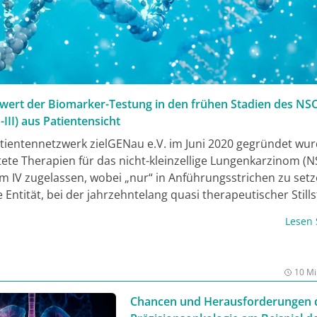
nwert der Biomarker-Testung in den frühen Stadien des NS
-III) aus Patientensicht
atientennetzwerk zielGENau e.V. im Juni 2020 gegründet wu
htete Therapien für das nicht-kleinzellige Lungenkarzinom (
m IV zugelassen, wobei „nur“ in Anführungsstrichen zu setz
 Entität, bei der jahrzehntelang quasi therapeutischer Still
, ist in den vergangenen Jahren regelrecht zum Treiber von
Lesen
nen geworden. Diese Entwicklung war 2020 schon in vollem
eute aber noch weiter Fahrt aufgenommen. Ein Highlight des
gen ASCO waren die Zwischenergebnisse der CROWN-Studie
10 Mi
hren noch nicht erreichten medianen progressionsfreien Ü
ALK-positiven Patient:innen unter Lorlatinib in der Erstlinie –
Chancen und Herausforderungen 
einem fortgeschrittenen Stadium bis zu diesem Kongress ni