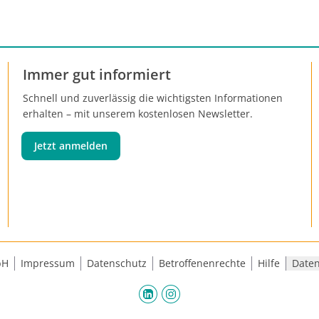
e.V. vertritt diese Patient:innen als
Dachorganisation.
Immer gut informiert
Schnell und zuverlässig die wichtigsten Informationen
erhalten – mit unserem kostenlosen Newsletter.
Jetzt anmelden
bH
Impressum
Datenschutz
Betroffenenrechte
Hilfe
Daten