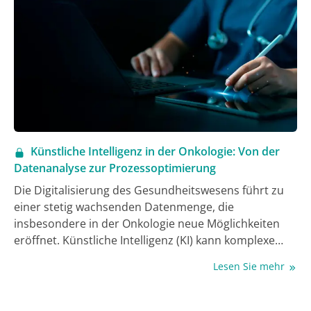
Künstliche Intelligenz in der Onkologie: Von der
Datenanalyse zur Prozessoptimierung
Die Digitalisierung des Gesundheitswesens führt zu
einer stetig wachsenden Datenmenge, die
insbesondere in der Onkologie neue Möglichkeiten
eröffnet. Künstliche Intelligenz (KI) kann komplexe
Datenquellen systematisch analysieren und in klinisch
Lesen Sie mehr
nutzbare Informationen überführen. Während KI-
Anwendungen in Radiologie und Pathologie bereits
etabliert sind, rücken zunehmend auch praxisnahe