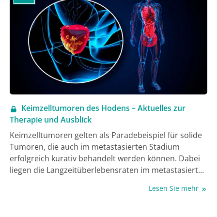
Leitlinien tragen dazu bei, die Prognose weiter zu
optimieren. Obwohl die genutzten
Chemotherapieprotokolle seit über 20 Jahren fest
etabliert sind, finden derzeit auch auf dem Gebiet der
Keimzelltumoren viele neue Entwicklungen in
Diagnostik und Therapie statt. Dieser Artikel bietet
nach einer allgemeinen Einführung einen Überblick
über die aktuellen Therapiestandards für Patienten
mit Keimzelltumoren des Hodens und gibt
Keimzelltumoren des Hodens – Aktuelles zur
anschließend einen Ausblick auf die neuesten
Therapie und Ausblick
Entwicklungen auf diesem Gebiet.
Keimzelltumoren gelten als Paradebeispiel für solide
Tumoren, die auch im metastasierten Stadium
erfolgreich kurativ behandelt werden können. Dabei
liegen die Langzeitüberlebensraten im metastasierten
Erkrankungsstadium je nach Risikostratifizierung
Lesen Sie mehr
zwischen 70% und 92%. Diese hohen
Überlebensraten werden durch die Durchführung
multimodaler Therapiekonzepte erreicht, wobei die