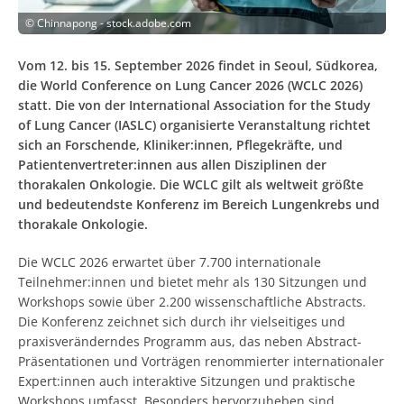
©
Chinnapong - stock.adobe.com
Vom 12. bis 15. September 2026 findet in Seoul, Südkorea,
die World Conference on Lung Cancer 2026 (WCLC 2026)
statt. Die von der International Association for the Study
of Lung Cancer (IASLC) organisierte Veranstaltung richtet
sich an Forschende, Kliniker:innen, Pflegekräfte, und
Patientenvertreter:innen aus allen Disziplinen der
thorakalen Onkologie. Die WCLC gilt als weltweit größte
und bedeutendste Konferenz im Bereich Lungenkrebs und
thorakale Onkologie.
Die WCLC 2026 erwartet über 7.700 internationale
Teilnehmer:innen und bietet mehr als 130 Sitzungen und
Workshops sowie über 2.200 wissenschaftliche Abstracts.
Die Konferenz zeichnet sich durch ihr vielseitiges und
praxisveränderndes Programm aus, das neben Abstract-
Präsentationen und Vorträgen renommierter internationaler
Expert:innen auch interaktive Sitzungen und praktische
Workshops umfasst. Besonders hervorzuheben sind