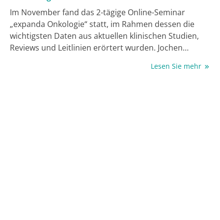
Im November fand das 2-tägige Online-Seminar
„expanda Onkologie“ statt, im Rahmen dessen die
wichtigsten Daten aus aktuellen klinischen Studien,
Reviews und Leitlinien erörtert wurden. Jochen
Schlabing, Teamleiter Onkologie/Hämatologie in der
Lesen Sie mehr
MedTriX Group, sprach mit einem der
wissenschaftlichen Leiter des digitalen Events, Prof.
Dr. Christian Buske, Ulm, über dessen persönliche
Highlights zu den Themenbereichen Lymphome und
chronische lymphatische Leukämie (CLL).