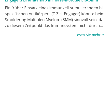
Ein früher Einsatz eines Immunzell-stimulierenden bi-
spezifischen Antikörpers (T-Zell-Engager) könnte beim
Smoldering Multiplen Myelom (SMM) sinnvoll sein, da
zu diesem Zeitpunkt das Immunsystem nicht durch
vorangegangene Therapien beeinträchtigt ist. In der
Lesen Sie mehr
Phase-II-Studie ERASMM wurde der T-Zell-Engager
Elranatamab (Elra; anti-BCMA-/anti-CD3-Antikörper)
bei Patient:innen mit SMM untersucht. Erste
Ergebnisse präsentierte Dr. Cyrille Touzeau, Nantes,
Frankreich, auf dem EHA-Kongress [1].