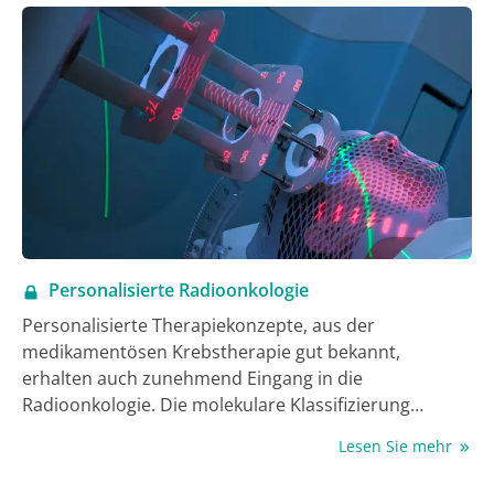
entstand unter Federführung der Deutschen
Gesellschaft für Gastroenterologie, Verdauungs- und
Stoffwechselkrankheiten (DGVS) und unter
Mitwirkung von 36 Fachgesellschaften und
Organisationen.
Personalisierte Radioonkologie
Personalisierte Therapiekonzepte, aus der
medikamentösen Krebstherapie gut bekannt,
erhalten auch zunehmend Eingang in die
Radioonkologie. Die molekulare ­Klassifizierung
anhand von Biomarkern wird bei vielen Tumoren eine
Lesen Sie mehr
Rolle für die Therapiestratifizierung spielen.