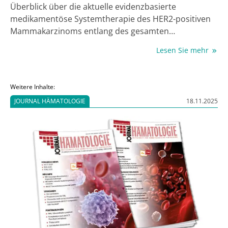
Überblick über die aktuelle evidenzbasierte
medikamentöse Systemtherapie des HER2-positiven
Mammakarzinoms entlang des gesamten
Erkrankungsverlaufs. In der kurativen Situation
Lesen Sie mehr
stehen dabei neue neoadjuvante sowie
postneoadjuvante Eskalations- und
Deeskalationsstrategien im Fokus. In der metas­
Weitere Inhalte:
tasierten Situation werden aktuelle und zeitnah
JOURNAL HÄMATOLOGIE
18.11.2025
praxisverändernde Studiendaten diskutiert.