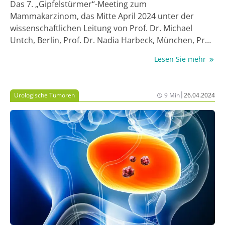
Das 7. „Gipfelstürmer“-Meeting zum
Mammakarzinom, das Mitte April 2024 unter der
wissenschaftlichen Leitung von Prof. Dr. Michael
Untch, Berlin, Prof. Dr. Nadia Harbeck, München, Prof.
Dr. Nina Ditsch, Augsburg, und Prof. Dr. Achim
Lesen Sie mehr
Wöckel, Würzburg, erstmals seit der Corona-
Pandemie wieder vor Ort in München ausgetragen
wurde, bot ein breitgefächertes Programm zu
|
Urologische Tumoren
9 Min
26.04.2024
malignen Brusttumoren in frühen und
fortgeschrittenen Stadien. Neben den wichtigsten
Empfehlungen aktueller Konsensuskonferenzen, den
Highlights vom San Antonio Breast Cancer
Symposium (SABCS) 2023 und anderen wichtigen
internationalen Kongressen ging es um innovative
Therapieoptionen, die die Präzisionsmedizin
zunehmend in den Fokus rücken – parallel mit der
Forderung nach mehr molekularen Testungen. Aus
diesem Grund wurde beim Meeting auch intensiv
diskutiert, welche Biomarker Kliniker:innen heute für