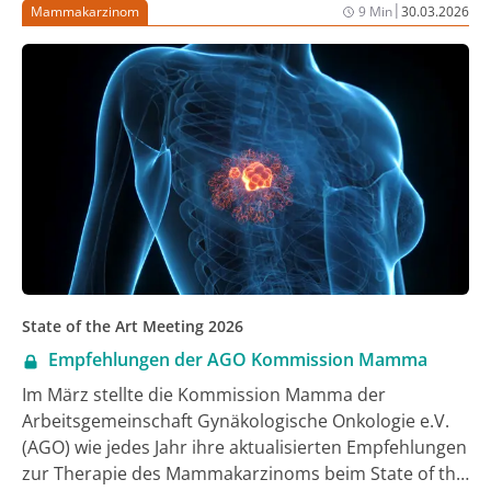
Bleomycin + Etoposid + Cisplatin (BEP)-Schema. Trotz
|
Mammakarzinom
9 Min
30.03.2026
teils aggressiven Verlaufs ist die Prognose insgesamt
sehr günstig mit Überlebensraten von über 90%.
Rezidive sind selten und werden individuell
multimodal behandelt.
State of the Art Meeting 2026
Empfehlungen der AGO Kommission Mamma
Im März stellte die Kommission Mamma der
Arbeitsgemeinschaft Gynäkologische Onkologie e.V.
(AGO) wie jedes Jahr ihre aktualisierten Empfehlungen
zur Therapie des Mammakarzinoms beim State of the