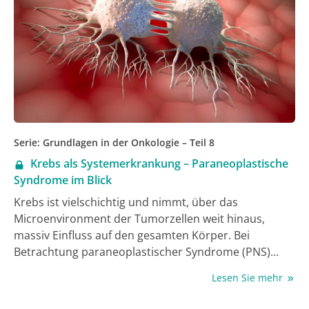
belegen die Wirksamkeit einer Platin/​5-Fluorouracil (5-
FU)-Kombinationschemotherapie als
Erstlinientherapie. Fallberichte und kleine Fallserien
deuten darauf hin, dass präzisionsonkologische
Ansätze bei ausgewählten Patient:innen wirksam sein
können.
Serie: Grundlagen in der Onkologie – Teil 8
Krebs als Systemerkrankung – Paraneoplastische
Syndrome im Blick
Krebs ist vielschichtig und nimmt, über das
Microenvironment der Tumorzellen weit hinaus,
massiv Einfluss auf den gesamten Körper. Bei
Betrachtung paraneoplastischer Syndrome (PNS)
stellt sich Krebs als Systemerkrankung dar, deren
Lesen Sie mehr
Komplexität wir noch unzureichend verstehen.