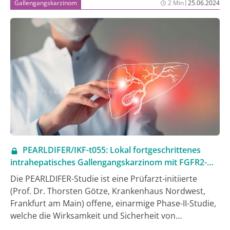
|
Gallengangskarzinom
2 Min
25.06.2024
PEARLDIFER/IKF-t055: Lokal fortgeschrittenes
intrahepatisches Gallengangskarzinom mit FGFR2-
Fusionen/Rearrangements
Die PEARLDIFER-Studie ist eine Prüfarzt-initiierte
(Prof. Dr. Thorsten Götze, Krankenhaus Nordwest,
Frankfurt am Main) offene, einarmige Phase-II-Studie,
welche die Wirksamkeit und Sicherheit von
Pemigatinib nach kurativer lokaler Therapie bei lokal