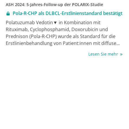
ASH 2024: 5-Jahres-Follow-up der POLARIX-Studie
Pola-R-CHP als DLBCL-Erstlinienstandard bestätigt
Polatuzumab Vedotin▼ in Kombination mit
Rituximab, Cyclophosphamid, Doxorubicin und
Prednison (Pola-R-CHP) wurde als Standard für die
Erstlinienbehandlung von Patient:innen mit diffusem
großzelligem B-Zell-Lymphom (DLBCL) ab IPI 2
Lesen Sie mehr
bestätigt. Das zeigt das 5-Jahres-Follow-up der Studie
POLARIX.