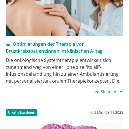
verschiedenen Aspekten der Versorgungsforschung
auch neue Daten der Uro-Onkologie vorgestellt. Das
Symposium wurde von Prof. Dr. Michael Siebels,
München, und Prof. Dr. Axel Hegele, Marburg-
Biedenkopf, moderiert. Im Folgenden finden Sie die
wichtigsten Aspekte des DGFIT-Symposiums kurz und
Optimierungen der Therapie von
anregend dargestellt mit Input für Ihre tägliche Praxis.
Brustkrebspatient:innen im klinischen Alltag
Die onkologische Systemtherapie entwickelt sich
zunehmend weg von einer „one size fits all“-
Infusionsbehandlung hin zu einer Ambulantisierung
mit personalisierten, oralen Therapiekonzepten. Die
Versorgungsstrukturen müssen sich
Lesen Sie mehr
dementsprechend anpassen, um die Patient:innen
sicher, aber auch autonom führen zu können. Der
Beitrag schildert exemplarisch, wie das Brustzentrum
|
Urothelkarzinom
2 Min
03.11.2023
der LMU München dieser Herausforderung begegnet.
Drei Stichworte sind: Testung des endokrinen