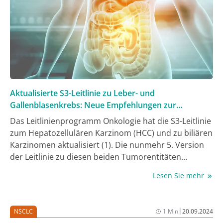
Aktualisierte S3-Leitlinie zu Leber- und
Gallenblasenkrebs: Neue Empfehlungen zur
Systemtherapie
Das Leitlinienprogramm Onkologie hat die S3-Leitlinie
zum Hepatozellulären Karzinom (HCC) und zu biliären
Karzinomen aktualisiert (1). Die nunmehr 5. Version
der Leitlinie zu diesen beiden Tumorentitäten
beinhaltet beim HCC insbesondere Aktualisierungen
Lesen Sie mehr
bei der Diagnostik und Systemtherapie.
Aktualisierungen bei den biliären Karzinomen
betreffen die Risikofaktoren und ebenfalls
|
NSCLC
1 Min
20.09.2024
Empfehlungen zur Systemtherapie. Die Leitlinie