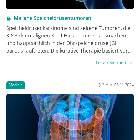
Maligne Speicheldrüsentumoren
Speicheldrüsenkarzinome sind seltene Tumoren, die
3-6% der malignen Kopf-Hals-Tumoren ausmachen
und hauptsächlich in der Ohrspeicheldrüse (Gl.
parotis) auftreten. Die kurative Therapie basiert vor
allem auf einer vollständigen chirurgischen
Lesen Sie mehr
Entfernung des Tumors und Neck Dissection. Bei
Tumoren, die den Nervus facialis nicht infiltrieren, ist
der Nerven­erhalt von entscheidender Bedeutung, da
|
Medizin
2 Min
08.11.2024
dies maßgeblich zur Erhaltung der Lebensqualität
beiträgt. Falls jedoch eine Infiltration des N. facialis
vorliegt, sollte so viel wie möglich des nicht
betroffenen Nervengewebes bewahrt werden, um
eine primäre Rekonstruktion zu ermöglichen. Bei
malignen Tumoren mit Risikofaktoren, wie knappen
Resektionsrändern oder Lymphknotenbefall, wird