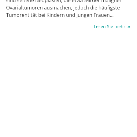
sind seltene Neoplasien, die etwa 5% der malignen
Ovarialtumoren ausmachen, jedoch die häufigste
Tumorentität bei Kindern und jungen Frauen
darstellen. Sie entstehen aus pluripotenten
Lesen Sie mehr
Keimzellen und weisen eine große histologische
Vielfalt auf. Klinisch präsentieren sie sich meist
unspezifisch mit abdominellen Schmerzen oder einer
rasch wachsenden Raumforderung, sodass die
Diagnose häufig bereits in frühen Stadien erfolgt. Die
Diagnostik umfasst neben Anamnese und Bildgebung
insbesondere die Bestimmung tumorspezifischer
Marker wie Alpha-Fetoprotein (AFP), humanes
Choriongonadotropin (β-hCG) und
Laktatdehydrogenase (LDH). Die Therapie basiert
primär auf einer operativen Tumorresektion mit
vollständigem Staging, wobei bei jungen Patientinnen
ein fertilitätserhaltendes Vorgehen angestrebt wird.
Abhängig von Stadium und Histologie erfolgt eine
adjuvante Platin-basierte Chemotherapie, meist im