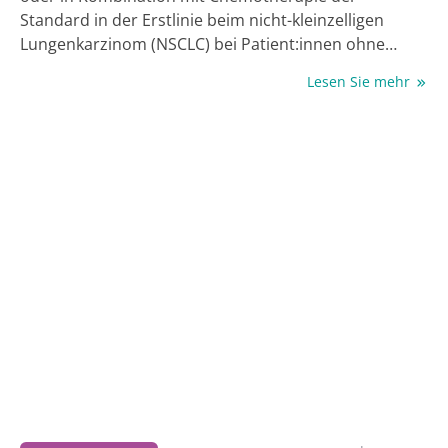
Standard in der Erstlinie beim nicht-kleinzelligen
Lungenkarzinom (NSCLC) bei Patient:innen ohne
Treiber­alteration. Die Frage nach der optimalen
Lesen Sie mehr
Therapiesequenz nach Versagen des
Erstlinienstandards ist aber nicht abschließend
geklärt (1). Die vorliegende Kasuistik zeigt beispielhaft,
dass durch eine Zweit­linientherapie mit der anti-
angiogenen Kombination aus Ramucirumab* und
Docetaxel nach frühem Versagen der ersten Linie
eine anhaltende Remission bei guter Verträglichkeit
möglich ist. Im vorliegenden Fall profitiert die
Patientin bereits seit über 22 Monaten von dieser
Zweitlinientherapie.