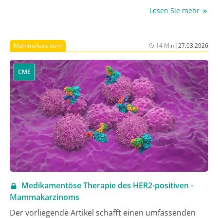
Art Meeting in Frankfurt am Main vor. In folgendem
Lesen Sie mehr
Bericht mit dem Fokus Systemtherapie finden Sie eine
Zusammenfassung wichtiger neuer Empfehlungen.
Die umfangreichsten Änderungen betrafen das
|
Mammakarzinom
14 Min
27.03.2026
metastasierte Mammakarzinom (mBC).
CME
Medikamentöse Therapie des ​HER2-positiven ­
Mammakarzinoms
Der vorliegende Artikel schafft einen umfassenden