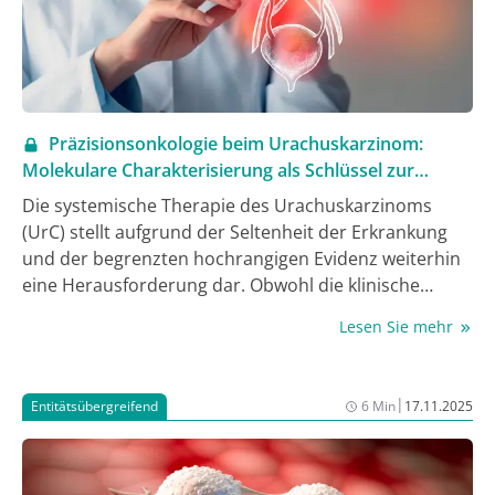
Präzisionsonkologie beim Urachuskarzinom:
Molekulare Charakterisierung als Schlüssel zur
personalisierten Therapie
Die systemische Therapie des Urachuskarzinoms
(UrC) stellt aufgrund der Seltenheit der Erkrankung
und der begrenzten hochrangigen Evidenz weiterhin
eine Herausforderung dar. Obwohl die klinische
Erfahrung mit systemischen Therapien zunimmt, sind
Lesen Sie mehr
prospektive Studiendaten selten und häufig limitiert.
Diese Übersichtsarbeit gibt einen Überblick über
systemische Therapieoptionen beim
|
Entitätsübergreifend
6 Min
17.11.2025
fortgeschrittenen UrC mit besonderem Fokus auf
zielgerichtete Therapien. Retrospektive Metaanalysen
sowie eine kürzlich publizierte prospektive Studie