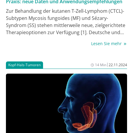
Praxis: neue Daten und Anwendungsempfehlungen
Zur Behandlung der kutanen T-Zell-Lymphom (CTCL)-
Subtypen Mycosis fungoides (MF) und Sézary-
Syndrom (SS) stehen mittlerweile neue, zielgerichtete
Therapieoptionen zur Verfügung [1]. Deutsche und
europäische Empfehlungen befürworten u. a. den
Lesen Sie mehr
Anti-CCR4-Antikörper Mogamulizumab als
systemische Zweitlinientherapie [1, 2]. Neueste Daten
aus der klinischen Praxis bestätigen dessen gute
|
Kopf-Hals-Tumoren
14 Min
22.11.2024
Wirksamkeit und Verträglichkeit [3-5]. Kürzlich
veröffentlichte Praxisempfehlungen deutscher CTCL-
Expert:innen sollen praxisorientierte Anweisungen für
den Umgang mit Mogamulizumab bieten [6].