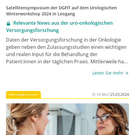
Therapieentscheidungen beim frühen und
Satellitensymposium der DGFIT auf dem Urologischen
fortgeschrittenen Brustkrebs benötigen. Wir haben
Winterworkshop 2024 in Leogang
Highlights des hochkarätig besetzten Meetings für Sie
Relevante News aus der uro-onkologischen
zusammengestellt.
Versorgungsforschung
Daten der Versorgungsforschung in der Onkologie
geben neben den Zulassungsstudien einen wichtigen
und realen Input für die Behandlung der
Patient:innen in der täglichen Praxis. Mittlerweile hat
sich die Immuntherapie bei den meisten ­
Lesen Sie mehr
Tumorentitäten etabliert, sowohl als Monotherapie
als auch in Kombination mit anderen Substanzen wie
Targeted- und Chemotherapeutika. Gerade in der
|
Mammakarzinom
10 Min
25.03.2024
Uro-Onkologie hat sich das Behandlungsspektrum in
den letzten Jahren deutlich erweitert und nahezu auf
jedem internationalen Kongress werden neue
Substanzen und Kombinationen präsentiert. Auf dem
Satellitensymposium der DGFIT auf dem Urologischen
Winterworkshop 2024 in Leogang wurden neben