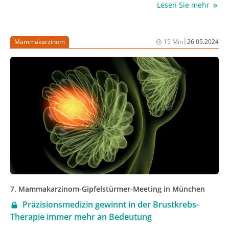
Lesen Sie mehr
fortgeschrittenem Gallengangskarzinom mit FGFR2-­
Fusionen/Rearrangements untersucht.
|
Mammakarzinom
15 Min
26.05.2024
7. Mammakarzinom-Gipfelstürmer-Meeting in München
Präzisionsmedizin gewinnt in der Brustkrebs-
Therapie immer mehr an Bedeutung