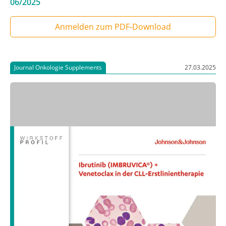
06/2025
Anmelden zum PDF‑Download
Journal Onkologie Supplements
27.03.2025