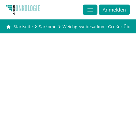
Anmelden
Startseite
Sarkome
Weichgewebesarkom: Großer Überle