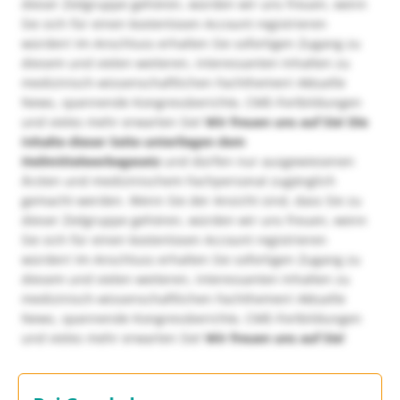
dieser Zielgruppe gehören, würden wir uns freuen, wenn
Sie sich für einen kostenlosen Account registrieren
würden! Im Anschluss erhalten Sie sofortigen Zugang zu
diesem und vielen weiteren, interessanten Inhalten zu
medizinisch-wissenschaftlichen Fachthemen! Aktuelle
News, spannende Kongressberichte, CME-Fortbildungen
und vieles mehr erwarten Sie!
Wir freuen uns auf Sie!
Die
Inhalte dieser Seite unterliegen dem
Heilmittelwerbegesetz
und dürfen nur ausgewiesenen
Ärzten und medizinischem Fachpersonal zugänglich
gemacht werden. Wenn Sie der Ansicht sind, dass Sie zu
dieser Zielgruppe gehören, würden wir uns freuen, wenn
Sie sich für einen kostenlosen Account registrieren
würden! Im Anschluss erhalten Sie sofortigen Zugang zu
diesem und vielen weiteren, interessanten Inhalten zu
medizinisch-wissenschaftlichen Fachthemen! Aktuelle
News, spannende Kongressberichte, CME-Fortbildungen
und vieles mehr erwarten Sie!
Wir freuen uns auf Sie!