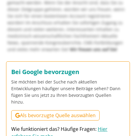
gemacht werden. Wenn Sie der Ansicht sind, dass Sie zu
dieser Zielgruppe gehören, würden wir uns freuen, wenn
Sie sich für einen kostenlosen Account registrieren
würden! Im Anschluss erhalten Sie sofortigen Zugang zu
diesem und vielen weiteren, interessanten Inhalten zu
medizinisch-wissenschaftlichen Fachthemen! Aktuelle
News, spannende Kongressberichte, CME-Fortbildungen
und vieles mehr erwarten Sie!
Wir freuen uns auf Sie!
Bei Google bevorzugen
Sie möchten bei der Suche nach aktuellen
Entwicklungen häufiger unsere Beiträge sehen? Dann
fügen Sie uns jetzt zu Ihren bevorzugten Quellen
hinzu.
Als bevorzugte Quelle auswählen
Wie funktioniert das? Häufige Fragen:
Hier