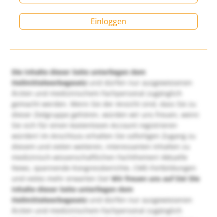
Einloggen
Die Inhalte dieser Seite unterliegen dem
Heilmittelwerbegesetz
und dürfen nur ausgewiesenen
Ärzten und medizinischem Fachpersonal zugänglich
gemacht werden. Wenn Sie der Ansicht sind, dass Sie zu
dieser Zielgruppe gehören, würden wir uns freuen, wenn
Sie sich für einen kostenlosen Account registrieren
würden! Im Anschluss erhalten Sie sofortigen Zugang zu
diesem und vielen weiteren, interessanten Inhalten zu
medizinisch-wissenschaftlichen Fachthemen! Aktuelle
News, spannende Kongressberichte, CME-Fortbildungen
und vieles mehr erwarten Sie!
Wir freuen uns auf Sie!
Die
Inhalte dieser Seite unterliegen dem
Heilmittelwerbegesetz
und dürfen nur ausgewiesenen
Ärzten und medizinischem Fachpersonal zugänglich