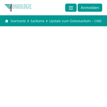
Anmelden
Startseite
Sarkome
Update zum Osteosarkom – CME-Test