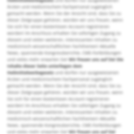
Heilmittelwerbegesetz
und dürfen nur ausgewiesenen
Ärzten und medizinischem Fachpersonal zugänglich
gemacht werden. Wenn Sie der Ansicht sind, dass Sie zu
dieser Zielgruppe gehören, würden wir uns freuen, wenn
Sie sich für einen kostenlosen Account registrieren
würden! Im Anschluss erhalten Sie sofortigen Zugang zu
diesem und vielen weiteren, interessanten Inhalten zu
medizinisch-wissenschaftlichen Fachthemen! Aktuelle
News, spannende Kongressberichte, CME-Fortbildungen
und vieles mehr erwarten Sie!
Wir freuen uns auf Sie!
Die
Inhalte dieser Seite unterliegen dem
Heilmittelwerbegesetz
und dürfen nur ausgewiesenen
Ärzten und medizinischem Fachpersonal zugänglich
gemacht werden. Wenn Sie der Ansicht sind, dass Sie zu
dieser Zielgruppe gehören, würden wir uns freuen, wenn
Sie sich für einen kostenlosen Account registrieren
würden! Im Anschluss erhalten Sie sofortigen Zugang zu
diesem und vielen weiteren, interessanten Inhalten zu
medizinisch-wissenschaftlichen Fachthemen! Aktuelle
News, spannende Kongressberichte, CME-Fortbildungen
und vieles mehr erwarten Sie!
Wir freuen uns auf Sie!