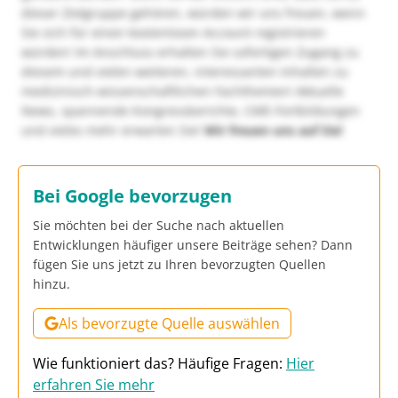
dieser Zielgruppe gehören, würden wir uns freuen, wenn
Sie sich für einen kostenlosen Account registrieren
würden! Im Anschluss erhalten Sie sofortigen Zugang zu
diesem und vielen weiteren, interessanten Inhalten zu
medizinisch-wissenschaftlichen Fachthemen! Aktuelle
News, spannende Kongressberichte, CME-Fortbildungen
und vieles mehr erwarten Sie!
Wir freuen uns auf Sie!
Bei Google bevorzugen
Sie möchten bei der Suche nach aktuellen
Entwicklungen häufiger unsere Beiträge sehen? Dann
fügen Sie uns jetzt zu Ihren bevorzugten Quellen
hinzu.
Als bevorzugte Quelle auswählen
Wie funktioniert das? Häufige Fragen:
Hier
erfahren Sie mehr