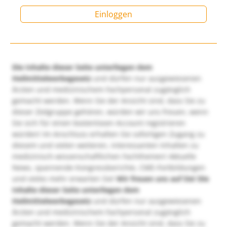
Einloggen
Die Inhalte dieser Seite unterliegen dem
Heilmittelwerbegesetz
und dürfen nur ausgewiesenen
Ärzten und medizinischem Fachpersonal zugänglich
gemacht werden. Wenn Sie der Ansicht sind, dass Sie zu
dieser Zielgruppe gehören, würden wir uns freuen, wenn
Sie sich für einen kostenlosen Account registrieren
würden! Im Anschluss erhalten Sie sofortigen Zugang zu
diesem und vielen weiteren, interessanten Inhalten zu
medizinisch-wissenschaftlichen Fachthemen! Aktuelle
News, spannende Kongressberichte, CME-Fortbildungen
und vieles mehr erwarten Sie!
Wir freuen uns auf Sie!
Die
Inhalte dieser Seite unterliegen dem
Heilmittelwerbegesetz
und dürfen nur ausgewiesenen
Ärzten und medizinischem Fachpersonal zugänglich
gemacht werden. Wenn Sie der Ansicht sind, dass Sie zu