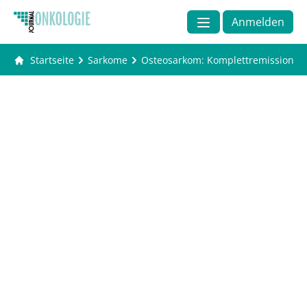
Anmelden
Startseite
Sarkome
Osteosarkom: Komplettremission du