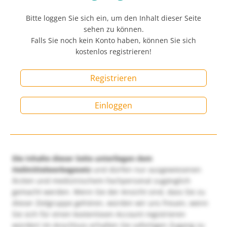
Bitte loggen Sie sich ein, um den Inhalt dieser Seite
sehen zu können.
Falls Sie noch kein Konto haben, können Sie sich
kostenlos registrieren!
Registrieren
Einloggen
Die Inhalte dieser Seite unterliegen dem
Heilmittelwerbegesetz
und dürfen nur ausgewiesenen
Ärzten und medizinischem Fachpersonal zugänglich
gemacht werden. Wenn Sie der Ansicht sind, dass Sie zu
dieser Zielgruppe gehören, würden wir uns freuen, wenn
Sie sich für einen kostenlosen Account registrieren
würden! Im Anschluss erhalten Sie sofortigen Zugang zu