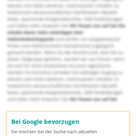
diesem und vielen weiteren, interessanten Inhalten zu
medizinisch-wissenschaftlichen Fachthemen! Aktuelle
News, spannende Kongressberichte, CME-Fortbildungen
und vieles mehr erwarten Sie!
Wir freuen uns auf Sie!
Die
Inhalte dieser Seite unterliegen dem
Heilmittelwerbegesetz
und dürfen nur ausgewiesenen
Ärzten und medizinischem Fachpersonal zugänglich
gemacht werden. Wenn Sie der Ansicht sind, dass Sie zu
dieser Zielgruppe gehören, würden wir uns freuen, wenn
Sie sich für einen kostenlosen Account registrieren
würden! Im Anschluss erhalten Sie sofortigen Zugang zu
diesem und vielen weiteren, interessanten Inhalten zu
medizinisch-wissenschaftlichen Fachthemen! Aktuelle
News, spannende Kongressberichte, CME-Fortbildungen
und vieles mehr erwarten Sie!
Wir freuen uns auf Sie!
Bei Google bevorzugen
Sie möchten bei der Suche nach aktuellen