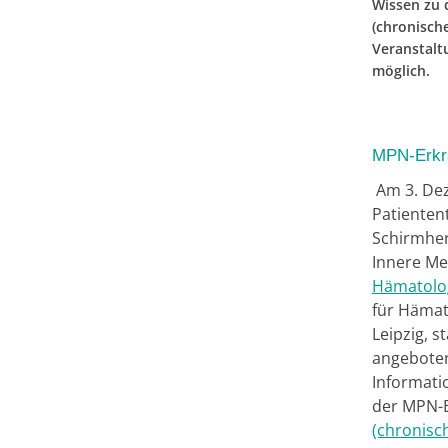
Wissen zu 
(chronisch
Veranstalt
möglich.
MPN-Erkr
Am 3. Dez
Patientent
Schirmherr
Innere Me
Hämatolo
für Hämat
Leipzig, s
angeboten
Informati
der MPN-
(chronisc