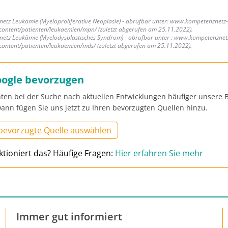
netz Leukämie (Myeloproliferative Neoplasie) - abrufbar unter: www.kompetenznetz-
content/patienten/leukaemien/mpn/ (zuletzt abgerufen am 25.11.2022).
netz Leukämie (Myelodysplastisches Syndrom) - abrufbar unter : www.kompetenznet
content/patienten/leukaemien/mds/ (zuletzt abgerufen am 25.11.2022).
oogle bevorzugen
ten bei der Suche nach aktuellen Entwicklungen häufiger unsere B
ann fügen Sie uns jetzt zu Ihren bevorzugten Quellen hinzu.
 bevorzugte Quelle auswählen
ktioniert das? Häufige Fragen:
Hier erfahren Sie mehr
Immer gut informiert