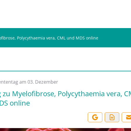
ofibrose, Polycythaemia vera, CML und MDS online
s
ententag am 03. Dezember
g zu Myelofibrose, Polycythaemia vera, 
DS online