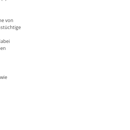
he von
stüchtige
dabei
uen
owie