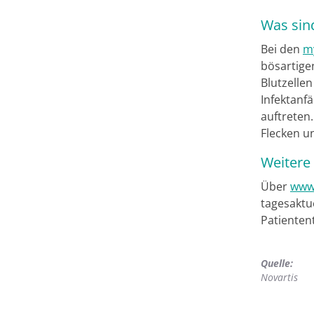
Was sin
Bei den
m
bösartige
Blutzelle
Infektanf
auftreten
Flecken u
Weitere
Über
www
tagesaktu
Patientent
Quelle:
Novartis