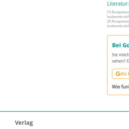
Literatur:
(1) Kompetenz
leukaemie.de/
(2) Kompetenz
leukaemie.de/
Bei G
Sie möch
sehen? D
Als
Wie fun
Verlag