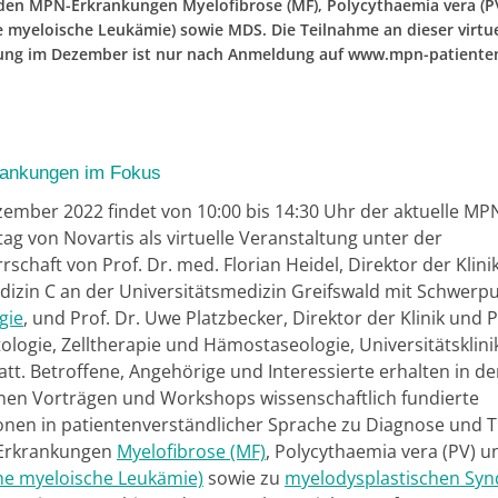
den MPN-Erkrankungen Myelofibrose (MF), Polycythaemia vera (
e myeloische Leukämie) sowie MDS. Die Teilnahme an dieser virtu
ung im Dezember ist nur nach Anmeldung auf www.mpn-patiente
ankungen im Fokus
ember 2022 findet von 10:00 bis 14:30 Uhr der aktuelle MP
ag von Novartis als virtuelle Veranstaltung unter der
schaft von Prof. Dr. med. Florian Heidel, Direktor der Klinik
dizin C an der Universitätsmedizin Greifswald mit Schwerpu
gie
, und Prof. Dr. Uwe Platzbecker, Direktor der Klinik und Po
ologie, Zelltherapie und Hämostaseologie, Universitätsklin
tatt. Betroffene, Angehörige und Interessierte erhalten in d
en Vorträgen und Workshops wissenschaftlich fundierte
onen in patientenverständlicher Sprache zu Diagnose und 
Erkrankungen
Myelofibrose (MF)
, Polycythaemia vera (PV) 
he myeloische Leukämie)
sowie zu
myelodysplastischen Sy