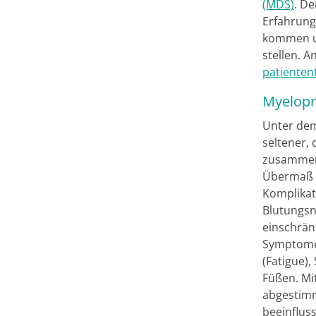
(MDS)
. De
Erfahrung
kommen un
stellen. 
patienten
Myelopr
Unter dem
seltener,
zusammeng
Übermaß g
Komplikat
Blutungsn
einschrän
Symptomen
(Fatigue)
Füßen. Mit
abgestimm
beeinflus