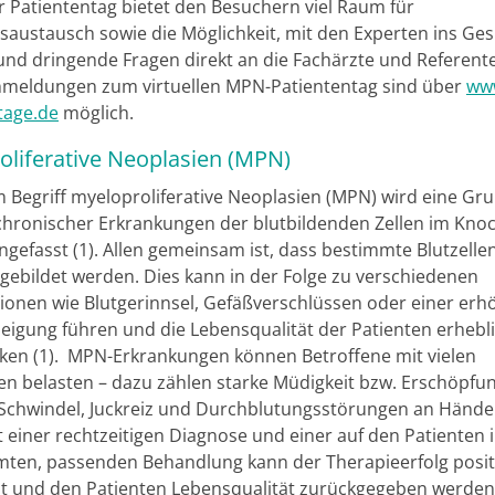
r Patiententag bietet den Besuchern viel Raum für
saustausch sowie die Möglichkeit, mit den Experten ins Ge
d dringende Fragen direkt an die Fachärzte und Referent
Anmeldungen zum virtuellen MPN-Patiententag sind über
ww
tage.de
möglich.
oliferative Neoplasien (MPN)
 Begriff myeloproliferative Neoplasien (MPN) wird eine Gr
 chronischer Erkrankungen der blutbildenden Zellen im Kn
efasst (1). Allen gemeinsam ist, dass bestimmte Blutzelle
ebildet werden. Dies kann in der Folge zu verschiedenen
ionen wie Blutgerinnsel, Gefäßverschlüssen oder einer erh
eigung führen und die Lebensqualität der Patienten erhebl
ken (1). MPN-Erkrankungen können Betroffene mit vielen
 belasten – dazu zählen starke Müdigkeit bzw. Erschöpfu
, Schwindel, Juckreiz und Durchblutungsstörungen an Händ
 einer rechtzeitigen Diagnose und einer auf den Patienten i
ten, passenden Behandlung kann der Therapieerfolg posit
st und den Patienten Lebensqualität zurückgegeben werden 