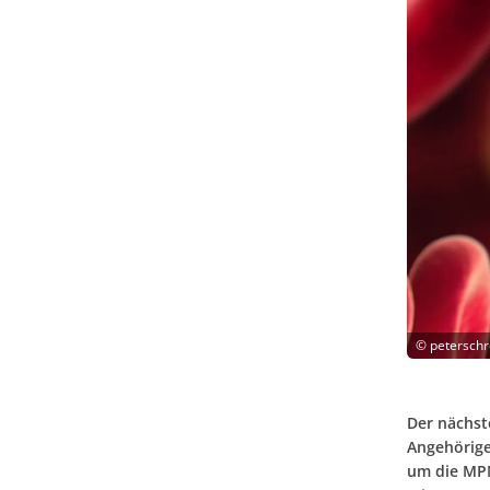
©
peterschr
Der nächst
Angehörige
um die MPN