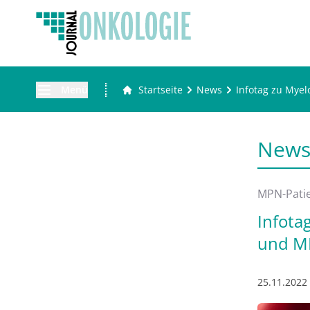
Menü
Startseite
News
Infotag zu Myel
New
MPN-Pati
Infota
und M
25.11.2022