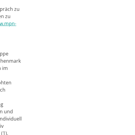
spräch zu
en zu
w.mpn-
uppe
ochenmark
n im
öhten
ich
ng
en und
ndividuell
iv
(1).