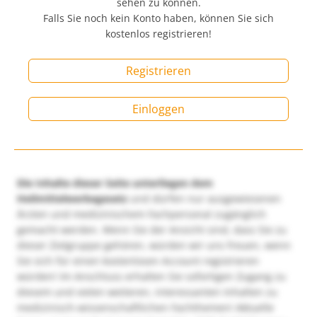
sehen zu können.
Falls Sie noch kein Konto haben, können Sie sich
kostenlos registrieren!
Registrieren
Einloggen
Die Inhalte dieser Seite unterliegen dem
Heilmittelwerbegesetz
und dürfen nur ausgewiesenen
Ärzten und medizinischem Fachpersonal zugänglich
gemacht werden. Wenn Sie der Ansicht sind, dass Sie zu
dieser Zielgruppe gehören, würden wir uns freuen, wenn
Sie sich für einen kostenlosen Account registrieren
würden! Im Anschluss erhalten Sie sofortigen Zugang zu
diesem und vielen weiteren, interessanten Inhalten zu
medizinisch-wissenschaftlichen Fachthemen! Aktuelle