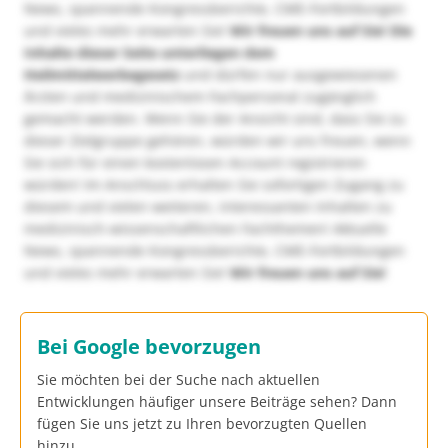
News, spannende Kongressberichte, CME-Fortbildungen
und vieles mehr erwarten Sie!
Wir freuen uns auf Sie!
Die
Inhalte dieser Seite unterliegen dem
Heilmittelwerbegesetz
und dürfen nur ausgewiesenen
Ärzten und medizinischem Fachpersonal zugänglich
gemacht werden. Wenn Sie der Ansicht sind, dass Sie zu
dieser Zielgruppe gehören, würden wir uns freuen, wenn
Sie sich für einen kostenlosen Account registrieren
würden! Im Anschluss erhalten Sie sofortigen Zugang zu
diesem und vielen weiteren, interessanten Inhalten zu
medizinisch-wissenschaftlichen Fachthemen! Aktuelle
News, spannende Kongressberichte, CME-Fortbildungen
und vieles mehr erwarten Sie!
Wir freuen uns auf Sie!
Bei Google bevorzugen
Sie möchten bei der Suche nach aktuellen
Entwicklungen häufiger unsere Beiträge sehen? Dann
fügen Sie uns jetzt zu Ihren bevorzugten Quellen
hinzu.