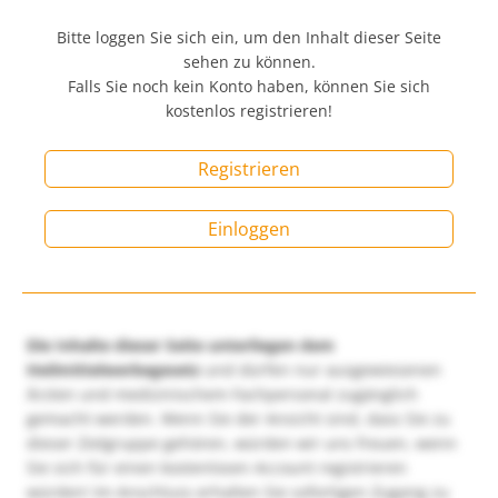
Bitte loggen Sie sich ein, um den Inhalt dieser Seite
sehen zu können.
Falls Sie noch kein Konto haben, können Sie sich
kostenlos registrieren!
Registrieren
Einloggen
Die Inhalte dieser Seite unterliegen dem
Heilmittelwerbegesetz
und dürfen nur ausgewiesenen
Ärzten und medizinischem Fachpersonal zugänglich
gemacht werden. Wenn Sie der Ansicht sind, dass Sie zu
dieser Zielgruppe gehören, würden wir uns freuen, wenn
Sie sich für einen kostenlosen Account registrieren
würden! Im Anschluss erhalten Sie sofortigen Zugang zu