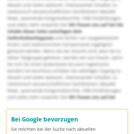
diesem und vielen weiteren, interessanten Inhalten zu
medizinisch-wissenschaftlichen Fachthemen! Aktuelle
News, spannende Kongressberichte, CME-Fortbildungen
und vieles mehr erwarten Sie!
Wir freuen uns auf Sie!
Die
Inhalte dieser Seite unterliegen dem
Heilmittelwerbegesetz
und dürfen nur ausgewiesenen
Ärzten und medizinischem Fachpersonal zugänglich
gemacht werden. Wenn Sie der Ansicht sind, dass Sie zu
dieser Zielgruppe gehören, würden wir uns freuen, wenn
Sie sich für einen kostenlosen Account registrieren
würden! Im Anschluss erhalten Sie sofortigen Zugang zu
diesem und vielen weiteren, interessanten Inhalten zu
medizinisch-wissenschaftlichen Fachthemen! Aktuelle
News, spannende Kongressberichte, CME-Fortbildungen
und vieles mehr erwarten Sie!
Wir freuen uns auf Sie!
Bei Google bevorzugen
Sie möchten bei der Suche nach aktuellen