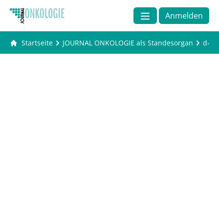
Anmelden
Startseite
JOURNAL ONKOLOGIE als Standesorgan
d-uo