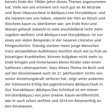
bereits Ende der 1960er Jahre dieses Themas angenommen
hat. Viele von uns erinnern sich noch gut an Ali McGraw
und Ryan O&acute;Neal in &bdquo;Love Story&ldquo; und
die meisten von uns haben, obwohl der Film an Kitsch und
Klischees kaum zu überbieten war, am Ende Rotz und
Wasser geheult (obwohl es viele anschließend nicht mehr
zugeben wollten). Und &bdquo;Love Story&ldquo; ist nur
eines von vielen Beispielen in der neueren Literatur und
Filmgeschichte. Ständig sterben meist junge Menschen
trotz verzweifelten Auflehnens letztlich doch viel zu früh an
bösartigen Krankheiten, können Aufgaben nicht mehr zu
Ende bringen und hinterlassen kleine Kinder oder einen
haltlosen Lebenspartner. Dass dieses Thema im Buch und
auf der Kinoleinwand auch im 21. Jahrhundert nichts von
seiner Anziehungskraft verloren hat, zeigt unter anderem
der fulminante Erfolg des Jugendromans &bdquo;Fault in
Our Stars&ldquo; (&bdquo;Das Schicksal ist ein mieser
Verräter&ldquo;) von John Greene. Kaum veröffentlicht,
war er auch schon verfilmt und 2014 ein Riesenerfolg an
den Kinokassen.