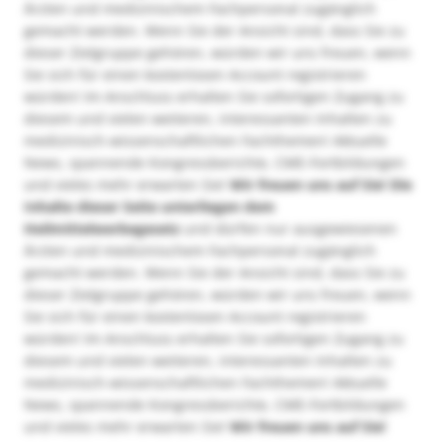
Ärzten und medizinischem Fachpersonal zugänglich
gemacht werden. Wenn Sie der Ansicht sind, dass Sie zu
dieser Zielgruppe gehören, würden wir uns freuen, wenn
Sie sich für einen kostenlosen Account registrieren
würden! Im Anschluss erhalten Sie sofortigen Zugang zu
diesem und vielen weiteren, interessanten Inhalten zu
medizinisch-wissenschaftlichen Fachthemen! Aktuelle
News, spannende Kongressberichte, CME-Fortbildungen
und vieles mehr erwarten Sie!
Wir freuen uns auf Sie!
Die
Inhalte dieser Seite unterliegen dem
Heilmittelwerbegesetz
und dürfen nur ausgewiesenen
Ärzten und medizinischem Fachpersonal zugänglich
gemacht werden. Wenn Sie der Ansicht sind, dass Sie zu
dieser Zielgruppe gehören, würden wir uns freuen, wenn
Sie sich für einen kostenlosen Account registrieren
würden! Im Anschluss erhalten Sie sofortigen Zugang zu
diesem und vielen weiteren, interessanten Inhalten zu
medizinisch-wissenschaftlichen Fachthemen! Aktuelle
News, spannende Kongressberichte, CME-Fortbildungen
und vieles mehr erwarten Sie!
Wir freuen uns auf Sie!