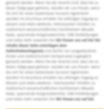
gemacht werden. Wenn Sie der Ansicht sind, dass Sie zu
dieser Zielgruppe gehören, würden wir uns freuen, wenn
Sie sich für einen kostenlosen Account registrieren
würden! Im Anschluss erhalten Sie sofortigen Zugang zu
diesem und vielen weiteren, interessanten Inhalten zu
medizinisch-wissenschaftlichen Fachthemen! Aktuelle
News, spannende Kongressberichte, CME-Fortbildungen
und vieles mehr erwarten Sie!
Wir freuen uns auf Sie!
Die
Inhalte dieser Seite unterliegen dem
Heilmittelwerbegesetz
und dürfen nur ausgewiesenen
Ärzten und medizinischem Fachpersonal zugänglich
gemacht werden. Wenn Sie der Ansicht sind, dass Sie zu
dieser Zielgruppe gehören, würden wir uns freuen, wenn
Sie sich für einen kostenlosen Account registrieren
würden! Im Anschluss erhalten Sie sofortigen Zugang zu
diesem und vielen weiteren, interessanten Inhalten zu
medizinisch-wissenschaftlichen Fachthemen! Aktuelle
News, spannende Kongressberichte, CME-Fortbildungen
und vieles mehr erwarten Sie!
Wir freuen uns auf Sie!