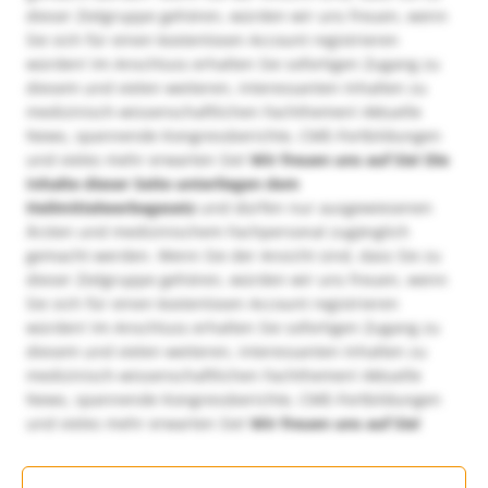
dieser Zielgruppe gehören, würden wir uns freuen, wenn
Sie sich für einen kostenlosen Account registrieren
würden! Im Anschluss erhalten Sie sofortigen Zugang zu
diesem und vielen weiteren, interessanten Inhalten zu
medizinisch-wissenschaftlichen Fachthemen! Aktuelle
News, spannende Kongressberichte, CME-Fortbildungen
und vieles mehr erwarten Sie!
Wir freuen uns auf Sie!
Die
Inhalte dieser Seite unterliegen dem
Heilmittelwerbegesetz
und dürfen nur ausgewiesenen
Ärzten und medizinischem Fachpersonal zugänglich
gemacht werden. Wenn Sie der Ansicht sind, dass Sie zu
dieser Zielgruppe gehören, würden wir uns freuen, wenn
Sie sich für einen kostenlosen Account registrieren
würden! Im Anschluss erhalten Sie sofortigen Zugang zu
diesem und vielen weiteren, interessanten Inhalten zu
medizinisch-wissenschaftlichen Fachthemen! Aktuelle
News, spannende Kongressberichte, CME-Fortbildungen
und vieles mehr erwarten Sie!
Wir freuen uns auf Sie!