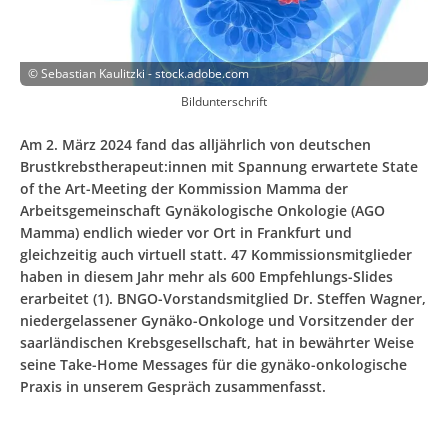
©
Sebastian Kaulitzki - stock.adobe.com
Bildunterschrift
Am 2. März 2024 fand das alljährlich von deutschen
Brustkrebstherapeut:innen mit Spannung erwartete State
of the Art-Meeting der Kommission Mamma der
Arbeitsgemeinschaft Gynäkologische Onkologie (AGO
Mamma) endlich wieder vor Ort in Frankfurt und
gleichzeitig auch virtuell statt. 47 Kommissions­mitglieder
haben in diesem Jahr mehr als 600 Empfehlungs-Slides
erarbeitet (1). BNGO-Vorstandsmitglied Dr. Steffen Wagner,
niedergelassener Gynäko-Onkologe und Vorsitzender der
saarländischen Krebs­gesellschaft, hat in bewährter Weise
seine Take-Home Messages für die gynäko-onkologische
Praxis in unserem Gespräch zusammenfasst.