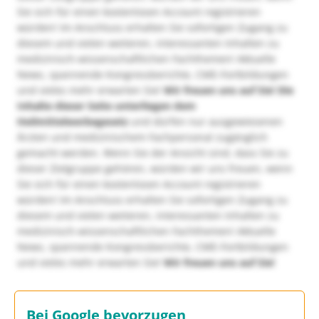
Sie sich für einen kostenlosen Account registrieren
würden! Im Anschluss erhalten Sie sofortigen Zugang zu
diesem und vielen weiteren, interessanten Inhalten zu
medizinisch-wissenschaftlichen Fachthemen! Aktuelle
News, spannende Kongressberichte, CME-Fortbildungen
und vieles mehr erwarten Sie!
Wir freuen uns auf Sie!
Die
Inhalte dieser Seite unterliegen dem
Heilmittelwerbegesetz
und dürfen nur ausgewiesenen
Ärzten und medizinischem Fachpersonal zugänglich
gemacht werden. Wenn Sie der Ansicht sind, dass Sie zu
dieser Zielgruppe gehören, würden wir uns freuen, wenn
Sie sich für einen kostenlosen Account registrieren
würden! Im Anschluss erhalten Sie sofortigen Zugang zu
diesem und vielen weiteren, interessanten Inhalten zu
medizinisch-wissenschaftlichen Fachthemen! Aktuelle
News, spannende Kongressberichte, CME-Fortbildungen
und vieles mehr erwarten Sie!
Wir freuen uns auf Sie!
Bei Google bevorzugen