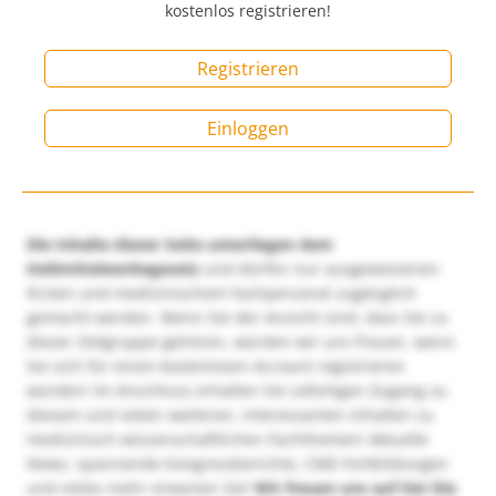
kostenlos registrieren!
Registrieren
Einloggen
Die Inhalte dieser Seite unterliegen dem
Heilmittelwerbegesetz
und dürfen nur ausgewiesenen
Ärzten und medizinischem Fachpersonal zugänglich
gemacht werden. Wenn Sie der Ansicht sind, dass Sie zu
dieser Zielgruppe gehören, würden wir uns freuen, wenn
Sie sich für einen kostenlosen Account registrieren
würden! Im Anschluss erhalten Sie sofortigen Zugang zu
diesem und vielen weiteren, interessanten Inhalten zu
medizinisch-wissenschaftlichen Fachthemen! Aktuelle
News, spannende Kongressberichte, CME-Fortbildungen
und vieles mehr erwarten Sie!
Wir freuen uns auf Sie!
Die