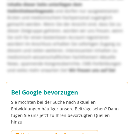
Inhalte dieser Seite unterliegen dem
Heilmittelwerbegesetz
und dürfen nur ausgewiesenen
Ärzten und medizinischem Fachpersonal zugänglich
gemacht werden. Wenn Sie der Ansicht sind, dass Sie zu
dieser Zielgruppe gehören, würden wir uns freuen, wenn
Sie sich für einen kostenlosen Account registrieren
würden! Im Anschluss erhalten Sie sofortigen Zugang zu
diesem und vielen weiteren, interessanten Inhalten zu
medizinisch-wissenschaftlichen Fachthemen! Aktuelle
News, spannende Kongressberichte, CME-Fortbildungen
und vieles mehr erwarten Sie!
Wir freuen uns auf Sie!
Bei Google bevorzugen
Sie möchten bei der Suche nach aktuellen
Entwicklungen häufiger unsere Beiträge sehen? Dann
fügen Sie uns jetzt zu Ihren bevorzugten Quellen
hinzu.