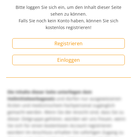
Bitte loggen Sie sich ein, um den Inhalt dieser Seite
sehen zu können.
Falls Sie noch kein Konto haben, können Sie sich
kostenlos registrieren!
Registrieren
Einloggen
Die Inhalte dieser Seite unterliegen dem
Heilmittelwerbegesetz
und dürfen nur ausgewiesenen
Ärzten und medizinischem Fachpersonal zugänglich
gemacht werden. Wenn Sie der Ansicht sind, dass Sie zu
dieser Zielgruppe gehören, würden wir uns freuen, wenn
Sie sich für einen kostenlosen Account registrieren
würden! Im Anschluss erhalten Sie sofortigen Zugang zu