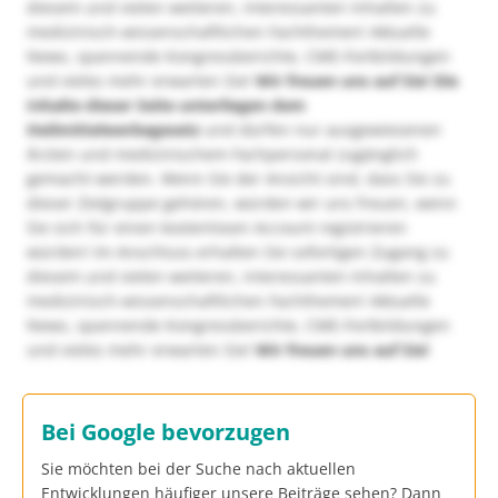
diesem und vielen weiteren, interessanten Inhalten zu
medizinisch-wissenschaftlichen Fachthemen! Aktuelle
News, spannende Kongressberichte, CME-Fortbildungen
und vieles mehr erwarten Sie!
Wir freuen uns auf Sie!
Die
Inhalte dieser Seite unterliegen dem
Heilmittelwerbegesetz
und dürfen nur ausgewiesenen
Ärzten und medizinischem Fachpersonal zugänglich
gemacht werden. Wenn Sie der Ansicht sind, dass Sie zu
dieser Zielgruppe gehören, würden wir uns freuen, wenn
Sie sich für einen kostenlosen Account registrieren
würden! Im Anschluss erhalten Sie sofortigen Zugang zu
diesem und vielen weiteren, interessanten Inhalten zu
medizinisch-wissenschaftlichen Fachthemen! Aktuelle
News, spannende Kongressberichte, CME-Fortbildungen
und vieles mehr erwarten Sie!
Wir freuen uns auf Sie!
Bei Google bevorzugen
Sie möchten bei der Suche nach aktuellen
Entwicklungen häufiger unsere Beiträge sehen? Dann