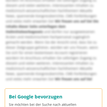
würden! Im Anschluss erhalten Sie sofortigen Zugang zu
diesem und vielen weiteren, interessanten Inhalten zu
medizinisch-wissenschaftlichen Fachthemen! Aktuelle
News, spannende Kongressberichte, CME-Fortbildungen
und vieles mehr erwarten Sie!
Wir freuen uns auf Sie!
Die
Inhalte dieser Seite unterliegen dem
Heilmittelwerbegesetz
und dürfen nur ausgewiesenen
Ärzten und medizinischem Fachpersonal zugänglich
gemacht werden. Wenn Sie der Ansicht sind, dass Sie zu
dieser Zielgruppe gehören, würden wir uns freuen, wenn
Sie sich für einen kostenlosen Account registrieren
würden! Im Anschluss erhalten Sie sofortigen Zugang zu
diesem und vielen weiteren, interessanten Inhalten zu
medizinisch-wissenschaftlichen Fachthemen! Aktuelle
News, spannende Kongressberichte, CME-Fortbildungen
und vieles mehr erwarten Sie!
Wir freuen uns auf Sie!
Bei Google bevorzugen
Sie möchten bei der Suche nach aktuellen