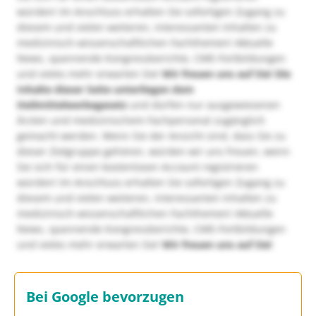
würden! Im Anschluss erhalten Sie sofortigen Zugang zu
diesem und vielen weiteren, interessanten Inhalten zu
medizinisch-wissenschaftlichen Fachthemen! Aktuelle
News, spannende Kongressberichte, CME-Fortbildungen
und vieles mehr erwarten Sie!
Wir freuen uns auf Sie!
Die
Inhalte dieser Seite unterliegen dem
Heilmittelwerbegesetz
und dürfen nur ausgewiesenen
Ärzten und medizinischem Fachpersonal zugänglich
gemacht werden. Wenn Sie der Ansicht sind, dass Sie zu
dieser Zielgruppe gehören, würden wir uns freuen, wenn
Sie sich für einen kostenlosen Account registrieren
würden! Im Anschluss erhalten Sie sofortigen Zugang zu
diesem und vielen weiteren, interessanten Inhalten zu
medizinisch-wissenschaftlichen Fachthemen! Aktuelle
News, spannende Kongressberichte, CME-Fortbildungen
und vieles mehr erwarten Sie!
Wir freuen uns auf Sie!
Bei Google bevorzugen