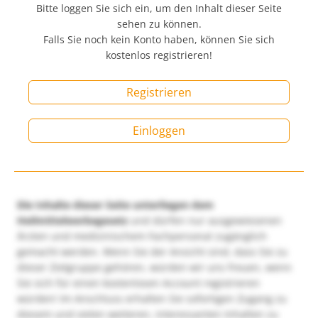
Bitte loggen Sie sich ein, um den Inhalt dieser Seite
sehen zu können.
Falls Sie noch kein Konto haben, können Sie sich
kostenlos registrieren!
Registrieren
Einloggen
Die Inhalte dieser Seite unterliegen dem
Heilmittelwerbegesetz
und dürfen nur ausgewiesenen
Ärzten und medizinischem Fachpersonal zugänglich
gemacht werden. Wenn Sie der Ansicht sind, dass Sie zu
dieser Zielgruppe gehören, würden wir uns freuen, wenn
Sie sich für einen kostenlosen Account registrieren
würden! Im Anschluss erhalten Sie sofortigen Zugang zu
diesem und vielen weiteren, interessanten Inhalten zu