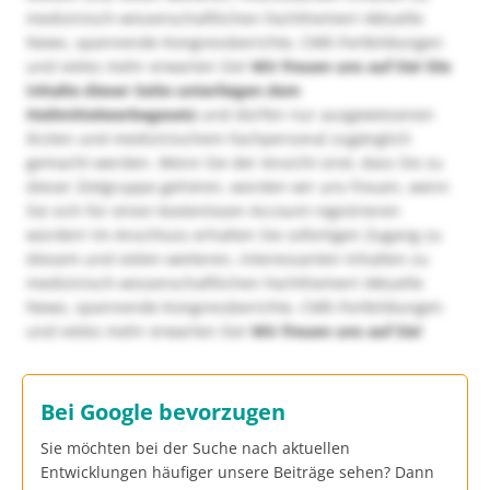
medizinisch-wissenschaftlichen Fachthemen! Aktuelle
News, spannende Kongressberichte, CME-Fortbildungen
und vieles mehr erwarten Sie!
Wir freuen uns auf Sie!
Die
Inhalte dieser Seite unterliegen dem
Heilmittelwerbegesetz
und dürfen nur ausgewiesenen
Ärzten und medizinischem Fachpersonal zugänglich
gemacht werden. Wenn Sie der Ansicht sind, dass Sie zu
dieser Zielgruppe gehören, würden wir uns freuen, wenn
Sie sich für einen kostenlosen Account registrieren
würden! Im Anschluss erhalten Sie sofortigen Zugang zu
diesem und vielen weiteren, interessanten Inhalten zu
medizinisch-wissenschaftlichen Fachthemen! Aktuelle
News, spannende Kongressberichte, CME-Fortbildungen
und vieles mehr erwarten Sie!
Wir freuen uns auf Sie!
Bei Google bevorzugen
Sie möchten bei der Suche nach aktuellen
Entwicklungen häufiger unsere Beiträge sehen? Dann