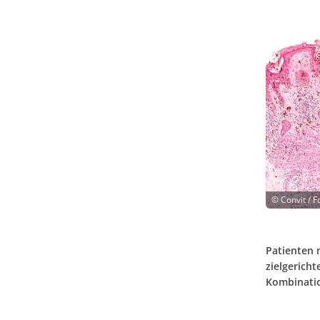
©
Convit / F
Patienten 
zielgerich
Kombinatio