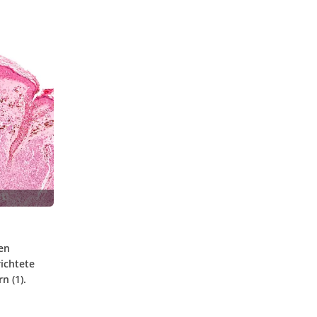
en
richtete
n (1).