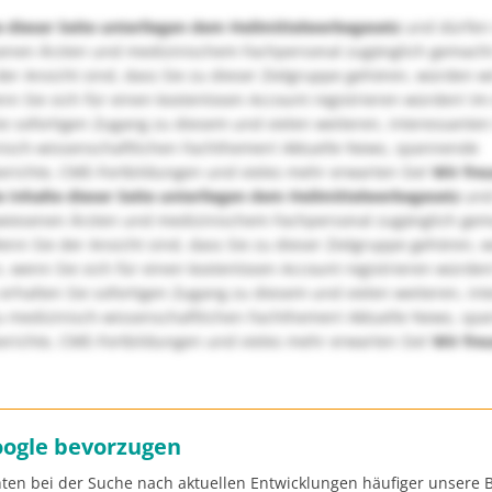
e dieser Seite unterliegen dem Heilmittelwerbegesetz
und dürfen
enen Ärzten und medizinischem Fachpersonal zugänglich gemach
er Ansicht sind, dass Sie zu dieser Zielgruppe gehören, würden w
nn Sie sich für einen kostenlosen Account registrieren würden! Im
ie sofortigen Zugang zu diesem und vielen weiteren, interessanten
nisch-wissenschaftlichen Fachthemen! Aktuelle News, spannende
richte, CME-Fortbildungen und vieles mehr erwarten Sie!
Wir fre
e Inhalte dieser Seite unterliegen dem Heilmittelwerbegesetz
und
wiesenen Ärzten und medizinischem Fachpersonal zugänglich ge
nn Sie der Ansicht sind, dass Sie zu dieser Zielgruppe gehören, 
, wenn Sie sich für einen kostenlosen Account registrieren würden
erhalten Sie sofortigen Zugang zu diesem und vielen weiteren, in
u medizinisch-wissenschaftlichen Fachthemen! Aktuelle News, sp
richte, CME-Fortbildungen und vieles mehr erwarten Sie!
Wir fre
oogle bevorzugen
ten bei der Suche nach aktuellen Entwicklungen häufiger unsere B