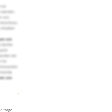
 nur
t werden.
ir uns
 Anschluss
 Inhalten
uen uns
 dürfen
macht
würden wir
! Im
teressanten
annende
uen uns
eiträge