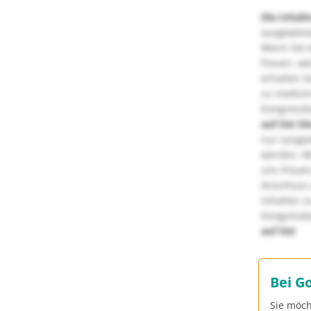
Die Inhalt
ausgewies
Wenn Sie d
freuen, we
erhalten S
zu medizi
Kongressbe
auf Sie!
Di
nur ausge
werden. We
uns freuen
Anschluss 
Inhalten z
Kongressbe
auf Sie!
Bei G
Sie möch