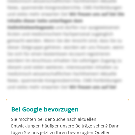
medizinisch-wissenschaftlichen Fachthemen! Aktuelle
News, spannende Kongressberichte, CME-Fortbildungen
und vieles mehr erwarten Sie!
Wir freuen uns auf Sie!
Die
Inhalte dieser Seite unterliegen dem
Heilmittelwerbegesetz
und dürfen nur ausgewiesenen
Ärzten und medizinischem Fachpersonal zugänglich
gemacht werden. Wenn Sie der Ansicht sind, dass Sie zu
dieser Zielgruppe gehören, würden wir uns freuen, wenn
Sie sich für einen kostenlosen Account registrieren
würden! Im Anschluss erhalten Sie sofortigen Zugang zu
diesem und vielen weiteren, interessanten Inhalten zu
medizinisch-wissenschaftlichen Fachthemen! Aktuelle
News, spannende Kongressberichte, CME-Fortbildungen
und vieles mehr erwarten Sie!
Wir freuen uns auf Sie!
Bei Google bevorzugen
Sie möchten bei der Suche nach aktuellen
Entwicklungen häufiger unsere Beiträge sehen? Dann
fügen Sie uns jetzt zu Ihren bevorzugten Quellen