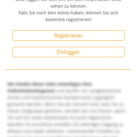
sehen zu können.
Falls Sie noch kein Konto haben, können Sie sich
kostenlos registrieren!
Registrieren
Einloggen
Die Inhalte dieser Seite unterliegen dem
Heilmittelwerbegesetz
und dürfen nur ausgewiesenen
Ärzten und medizinischem Fachpersonal zugänglich
gemacht werden. Wenn Sie der Ansicht sind, dass Sie zu
dieser Zielgruppe gehören, würden wir uns freuen, wenn
Sie sich für einen kostenlosen Account registrieren
würden! Im Anschluss erhalten Sie sofortigen Zugang zu
diesem und vielen weiteren, interessanten Inhalten zu