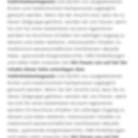
Heilmittelwerbegesetz
und dürfen nur ausgewiesenen
Ärzten und medizinischem Fachpersonal zugänglich
gemacht werden. Wenn Sie der Ansicht sind, dass Sie zu
dieser Zielgruppe gehören, würden wir uns freuen, wenn
Sie sich für einen kostenlosen Account registrieren
würden! Im Anschluss erhalten Sie sofortigen Zugang zu
diesem und vielen weiteren, interessanten Inhalten zu
medizinisch-wissenschaftlichen Fachthemen! Aktuelle
News, spannende Kongressberichte, CME-Fortbildungen
und vieles mehr erwarten Sie!
Wir freuen uns auf Sie!
Die
Inhalte dieser Seite unterliegen dem
Heilmittelwerbegesetz
und dürfen nur ausgewiesenen
Ärzten und medizinischem Fachpersonal zugänglich
gemacht werden. Wenn Sie der Ansicht sind, dass Sie zu
dieser Zielgruppe gehören, würden wir uns freuen, wenn
Sie sich für einen kostenlosen Account registrieren
würden! Im Anschluss erhalten Sie sofortigen Zugang zu
diesem und vielen weiteren, interessanten Inhalten zu
medizinisch-wissenschaftlichen Fachthemen! Aktuelle
News, spannende Kongressberichte, CME-Fortbildungen
und vieles mehr erwarten Sie!
Wir freuen uns auf Sie!