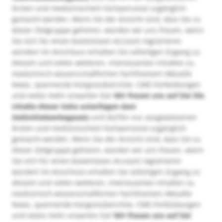
Ärzten und medizinischem Fachpersonal zugänglich
gemacht werden. Wenn Sie der Ansicht sind, dass Sie zu
dieser Zielgruppe gehören, würden wir uns freuen, wenn
Sie sich für einen kostenlosen Account registrieren
würden! Im Anschluss erhalten Sie sofortigen Zugang zu
diesem und vielen weiteren, interessanten Inhalten zu
medizinisch-wissenschaftlichen Fachthemen! Aktuelle
News, spannende Kongressberichte, CME-Fortbildungen
und vieles mehr erwarten Sie!
Wir freuen uns auf Sie!
Die
Inhalte dieser Seite unterliegen dem
Heilmittelwerbegesetz
und dürfen nur ausgewiesenen
Ärzten und medizinischem Fachpersonal zugänglich
gemacht werden. Wenn Sie der Ansicht sind, dass Sie zu
dieser Zielgruppe gehören, würden wir uns freuen, wenn
Sie sich für einen kostenlosen Account registrieren
würden! Im Anschluss erhalten Sie sofortigen Zugang zu
diesem und vielen weiteren, interessanten Inhalten zu
medizinisch-wissenschaftlichen Fachthemen! Aktuelle
News, spannende Kongressberichte, CME-Fortbildungen
und vieles mehr erwarten Sie!
Wir freuen uns auf Sie!