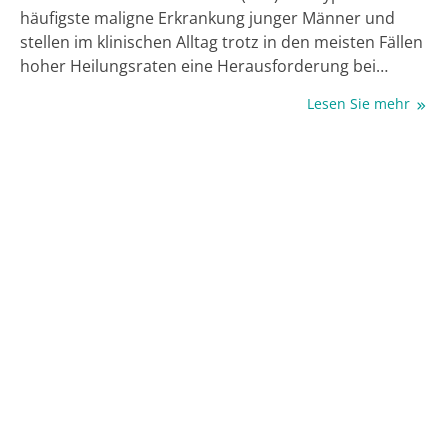
häufigste maligne Erkrankung junger Männer und
stellen im klinischen Alltag trotz in den meisten Fällen
hoher Heilungsraten eine Herausforderung bei
metastasierten oder therapieresistenten Verläufen
Lesen Sie mehr
dar. Neue molekulare Erkenntnisse zeigen, dass
zelluläre Plastizität und therapieinduzierte
Differenzierungsprozesse maßgeblich zur Entstehung
resistenter Tumorpopulationen beitragen,
einschließlich seltener Entitäten wie dem
sarkomatoiden Dottersacktumor (sarkDST), dem
„Growing Teratoma“-Syndrom (GTS) oder der
somatisch malignen Transformation (STM). Die
Identifikation molekularer Marker und die Entwicklung
zielgerichteter Therapien sind daher entscheidend,
um die Behandlung und Prognose von diesen
Hochrisiko-Patienten in Zukunft zu verbessern.