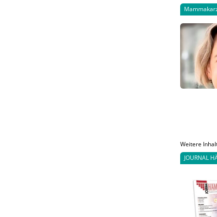
Mammakar
Weitere Inhal
JOURNAL H