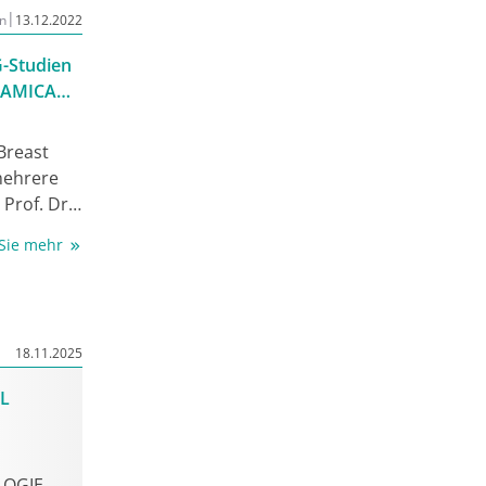
der
|
n
13.12.2022
(GBG),
in
G-Studien
gesklinik
 AMICA
.
Breast
mehrere
Prof. Dr.
 kompakten
 Sie mehr
isse der
nd und
und geht
e mit
18.11.2025
t des
 in der
AL
ten Daten
fektivität
arib
LOGIE