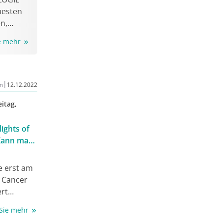
uesten
n,
 und
ie mehr
|
n
12.12.2022
eitag,
lights of
 Kann man
zinom mit
apie
e erst am
t Cancer
rt
tellt die
 Sie mehr
e