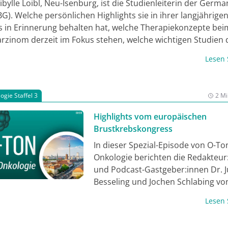
Sibylle Loibl, Neu-Isenburg, ist die Studienleiterin der Germ
). ­Welche persönlichen Highlights sie in ihrer langjährigen
 in Erinnerung behalten hat, ­welche Therapiekonzepte bei
inom derzeit im Fokus stehen, welche wichtigen Studien 
hführt und wozu noch künftig Studien geplant sind, erzählt 
Lesen
 mit JOURNAL ONKOLOGIE.
ogie Staffel 3
2 Mi
Highlights vom europäischen
Brustkrebskongress
In dieser Spezial-Episode von O-To
Onkologie berichten die Redakteur
und Podcast-Gastgeber:innen Dr. J
Besseling und Jochen Schlabing vo
ausgewählten Highlights beim ESM
Lesen
Cancer 2023 in Berlin. Sie hören A
aus Interviews mit den Brustkrebs-