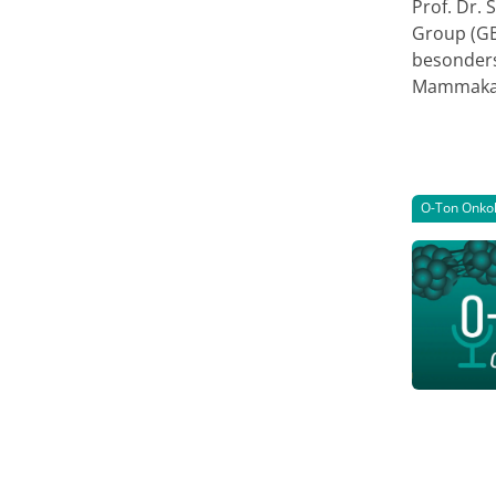
Prof. Dr. 
Group (GBG
besonders
Mammakarz
2023 durc
Interview
O-Ton Onkol