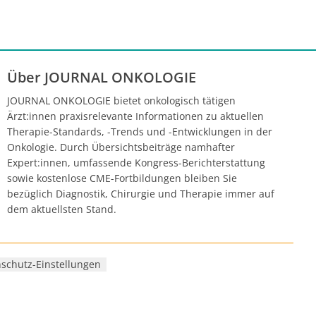
dokrine
itiven,
rzinom
die
Über JOURNAL ONKOLOGIE
. Die
die
JOURNAL ONKOLOGIE bietet onkologisch tätigen
en, ohne
Ärzt:innen praxisrelevante Informationen zu aktuellen
 Weitere
Therapie-Standards, -Trends und -Entwicklungen in der
n am
Onkologie. Durch Übersichtsbeiträge namhafter
OLA-
Expert:innen, umfassende Kongress-Berichterstattung
t der
sowie kostenlose CME-Fortbildungen bleiben Sie
bezüglich Diagnostik, Chirurgie und Therapie immer auf
on
dem aktuellsten Stand.
Update der
schutz-Einstellungen