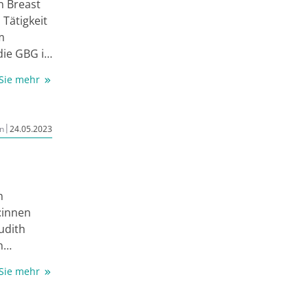
an Breast
 Tätigkeit
m
die GBG in
sie im
 Sie mehr
|
n
24.05.2023
n
:innen
udith
n
O Breast
 Sie mehr
usschnitte