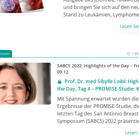
versus Paclitaxel/Carboplatin als
und bringen Sie sich auf den ne
neoadjuvante Therapie.
Stand zu Leukämien, Lymphome
Anämien, Gerinnungsstörungen
Lesen S
mehr. Jetzt lesen!
zinom
1 Mi
SABCS 2022: Highlights of the Day – Fr
09.12.
Prof. Dr. med Sibylle Loibl: High
the Day, Tag 4 – PROMISE-Studie:
bei frühem HR+, HER2- Mammakar
Mit Spannung erwartet wurden die
Kinderwunsch die endokrine Ther
Ergebnisse der PROMISE-Studie, di
pausieren?
letzten Tag des San Antonio Breas
Symposium (SABCS) 2022 präsentie
wurden. Prof. Dr. med Sibylle Loibl s
Lesen
Ergebnisse im Video vor. Die Studi