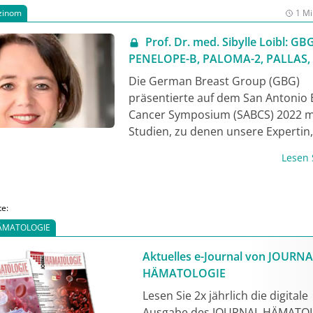
Expertinnen Prof. Dr. Sibylle Loibl, 
zinom
1 Mi
Leiterin der German Breast Group 
und Prof. Dr. Nadia Harbeck, Leiter
Prof. Dr. med. Sibylle Loibl: GB
Brustzentrum und Onkologische Ta
PENELOPE-B, PALOMA-2, PALLAS,
der Frauenklinik der LMU München
und GeparOLA
Die German Breast Group (GBG)
präsentierte auf dem San Antonio 
Cancer Symposium (SABCS) 2022 
Studien, zu denen unsere Expertin, 
med Sibylle Loibl, im Video einen
Lesen
Überblick gibt. Sie fasst die Ergebn
Studien PENELOPE-B, PALOMA-2 u
PALLAS zu Palbociclib zusammen 
te:
auf die Daten aus der AMICA-Studi
ÄMATOLOGIE
Ribociclib ein. Prof. Loibls Highligh
Tages: die von Prof. Peter Fasching
Aktuelles e-Journal von JOURN
letzten General Session vorgestell
HÄMATOLOGIE
der Phase-II-Studie GeparOLA zur Ef
Lesen Sie 2x jährlich die digitale
und Sicherheit von Paclitaxel/Olap
Ausgabe des JOURNAL HÄMATO