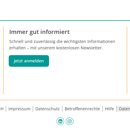
untersuchte prospektiv, ob die en
Therapie beim Hormonrezeptor-pos
HER2-negativen frühen Mammaka
unterbrochen werden kann, wenn 
Immer gut informiert
Patientin einen Kinderwunsch hegt
Antwort: Ja, für bis zu 2 Jahre kann 
Schnell und zuverlässig die wichtigsten Informationen
endokrine Therapie pausiert werd
erhalten – mit unserem kostenlosen Newsletter.
dass sich das Rezidivrisiko erhöht.
Highlights aus der General Sessio
Jetzt anmelden
Freitag, 09.12.2022, sind die Gepar
Studie, auch im Zusammenhang mi
zuvor gezeigten Studie zur Rolle v
Carboplatin beim TNBC sowie ein 
SOFT- und TEXT-Studie.
bH
Impressum
Datenschutz
Betroffenenrechte
Hilfe
Daten