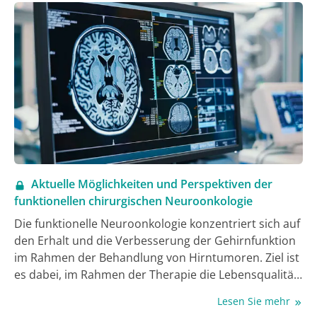
postoperativen Rehabilitation und Neuromodulation
eingesetzt. Die Integration moderner diagnostischer
Verfahren und die interdisziplinäre Zusammenarbeit
sind entscheidend, um eine präzisere und sicherere
chirurgische und onkologische Planung und
Durchführung zu gewährleisten. Zukünftige
Fortschritte, unterstützt durch Künstliche Intelligenz
und technologische Innovationen wie z.B. Robotik,
tragen zum Funktionserhalt und zur Verbesserung
der Lebensqualität dieser Patient:innen bei.
Aktuelle Möglichkeiten und Perspektiven der
funktionellen chirurgischen Neuroonkologie
Die funktionelle Neuroonkologie konzentriert sich auf
den Erhalt und die Verbesserung der Gehirnfunktion
im Rahmen der Behandlung von Hirntumoren. Ziel ist
es dabei, im Rahmen der Therapie die Lebensqualität
der Patient:innen zu erhalten und funktionelle
Lesen Sie mehr
Defizite zu minimieren. Techniken wie funktionelle