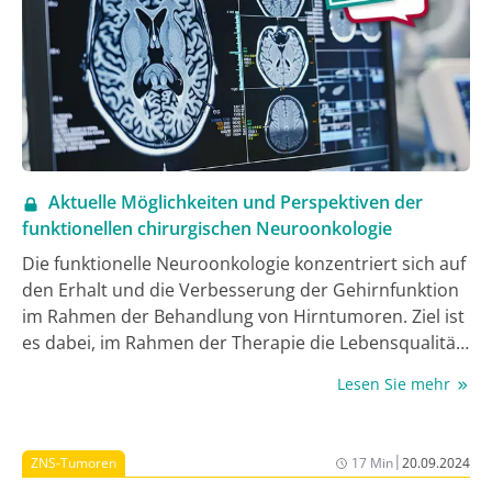
Aktuelle Möglichkeiten und Perspektiven der
funktionellen chirurgischen Neuroonkologie
Die funktionelle Neuroonkologie konzentriert sich auf
den Erhalt und die Verbesserung der Gehirnfunktion
im Rahmen der Behandlung von Hirntumoren. Ziel ist
es dabei, im Rahmen der Therapie die Lebensqualität
der Patient:innen zu erhalten und funktionelle
Lesen Sie mehr
Defizite zu minimieren. Techniken wie funktionelle
Magnetresonanztomographie (MRT), navigierte
transkranielle Magnetstimulation und Traktographie
|
ZNS-Tumoren
17 Min
20.09.2024
werden zur präoperativen Planung, Tumorresektion,