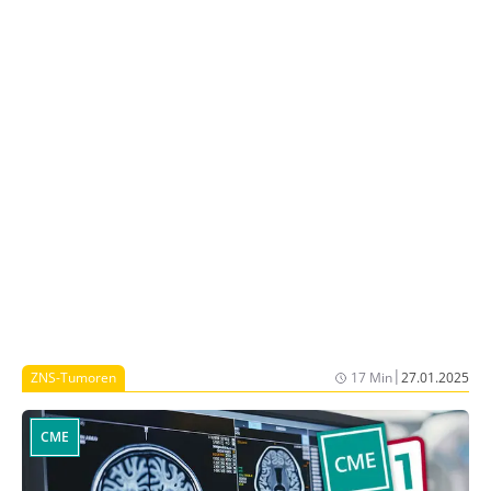
konzentriert sowie mit der modernen molekularen
Diagnostik von Hirntumoren und mit den Methoden,
die zur Entdeckung neuer Tumorentitäten geführt
haben. Dies ist von Bedeutung, da in der aktuellen
WHO-Klassifikation für Hirntumoren zahlreiche neue
Tumortypen beschrieben werden.
|
ZNS-Tumoren
17 Min
27.01.2025
CME