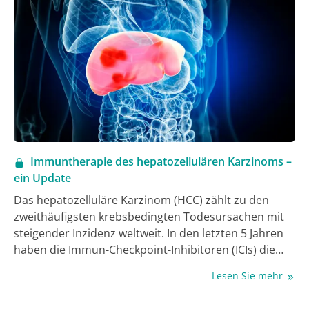
Immuntherapie des hepatozellulären Karzinoms –
ein Update
Das hepatozelluläre Karzinom (HCC) zählt zu den
zweithäufigsten krebsbedingten Todesursachen mit
steigender Inzidenz weltweit. In den letzten 5 Jahren
haben die Immun-Checkpoint-Inhibitoren (ICIs) die
Behandlung des HCC revolutioniert und die
Lesen Sie mehr
Landschaft der Systemtherapien deutlich erweitert.
Die Kombination von Atezolizumab und Bevacizumab