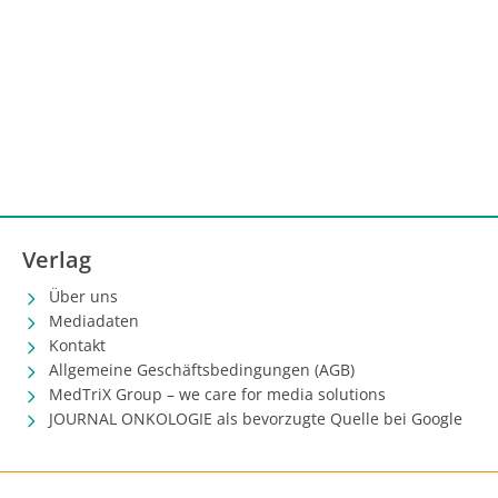
und es mangelt weiterhin an validierten Biomarkern,
die unsere klinische Entscheidungsfindung zukünftig
unterstützen können.
Verlag
Über uns
Mediadaten
Kontakt
Allgemeine Geschäftsbedingungen (AGB)
MedTriX Group – we care for media solutions
JOURNAL ONKOLOGIE als bevorzugte Quelle bei Google