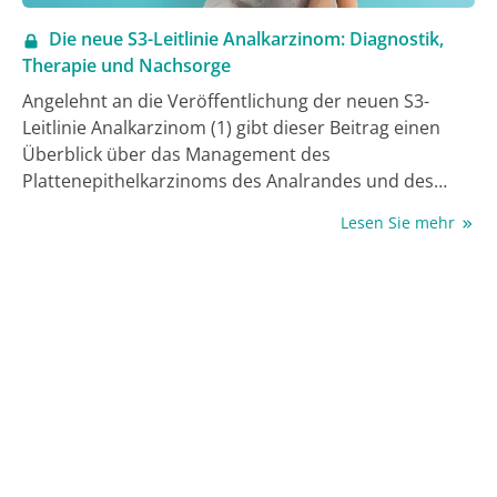
Die neue S3-Leitlinie Analkarzinom: Diagnostik,
Therapie und Nachsorge
Angelehnt an die Veröffentlichung der neuen S3-
Leitlinie Analkarzinom (1) gibt dieser Beitrag einen
Überblick über das Management des
Plattenepithelkarzinoms des Analrandes und des
Analkanals. Neben der Diagnostik wird dabei
Lesen Sie mehr
vornehmlich die chirurgische Therapie im
interdisziplinären Kontext einer überwiegend
radioonkologisch behandelten Tumorentität
dargestellt. Plattenepithelkarzinome des Anus sind
mit einer Infektion durch Humane Papillomaviren
(HPV) assoziiert. Analrandkarzinome im Stadium I
(und IIA) werden primär chirurgisch behandelt.
Analkanalkarzinome im Stadium I sollten mit einer
primären kombinierten Radiochemotherapie (RCT)
behandelt werden, alternativ kann hier aber auch die