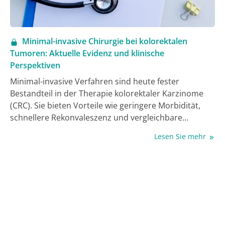
Minimal-invasive Chirurgie bei kolorektalen
Tumoren: Aktuelle Evidenz und klinische
Perspektiven
Minimal-invasive Verfahren sind heute fester
Bestandteil in der Therapie kolorektaler Karzinome
(CRC). Sie bieten Vorteile wie geringere Morbidität,
schnellere Rekonvaleszenz und vergleichbare
onkologische Ergebnisse zur offenen Chirurgie.
Lesen Sie mehr
Fortschritte in der Technik, darunter robotische
Assistenzsysteme und transanale Zugänge, haben
das Spektrum der operablen Tumorstadien erweitert.
Der vorliegende Übersichtsartikel beleuchtet aktuelle
epidemiologische Daten, klinische Besonderheiten,
Diagnostik, operative Techniken sowie neueste
Studienlagen und leitet daraus künftige Perspektiven