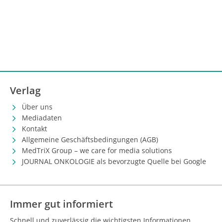
alleinige chirurgische Resektion durchgeführt werden.
Im Stadium II und III gilt die kombinierte RCT mit
Mitomycin C und 5‑Fluorouracil (5-FU) weiterhin als
Goldstandard. Bei Tumorprogress und bei einem
Rezidiv oder Residuum (definiert ab 26 Wochen nach
Beginn der RCT) ist die abdomino-perineale
Rektumexstirpation als Salvage-Therapie indiziert.
Verlag
Über uns
Mediadaten
Kontakt
Allgemeine Geschäftsbedingungen (AGB)
MedTriX Group – we care for media solutions
JOURNAL ONKOLOGIE als bevorzugte Quelle bei Google
Immer gut informiert
Schnell und zuverlässig die wichtigsten Informationen