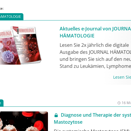
Differentialdiagnosen. Aufgrund d
te:
medianen Erkrankungsalters von 7
ÄMATOLOGIE
ist die allogene Stammzelltranspla
nur selten durchführbar und die 
Aktuelles e-Journal von JOURN
(medianes Überleben < 2 Jahre) hä
HÄMATOLOGIE
schlecht. Der Off-label-Einsatz des 
Lesen Sie 2x jährlich die digitale
Inhibitors Ruxolitinib kann zu anh
Ausgabe des JOURNAL HÄMATO
hämatologischen und molekularen
und bringen Sie sich auf den ne
Remissionen führen.
Stand zu Leukämien, Lymphome
Anämien, Gerinnungsstörungen
Lesen S
mehr. Jetzt lesen!
e
16 Mi
Diagnose und Therapie der sys
Mastozytose