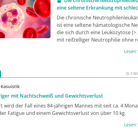
Die chronische Neutrophilenle
sehr gut auf Imatinib an, während
FGFR1
-,
JAK2
-,
FLT3
- und
eine seltene Erkrankung mit schle
1
-rearrangierte Neoplasien häufig aggressiver verlaufen und
Prognose
Die chronische Neutrophilenleukä
 hämatopoetischen Zelltransplantation bedürfen. Die Thera
ist eine seltene hämatologische Ne
cht standardisiert. Für die SM stehen KIT-Inhibitoren zur Ve
die sich durch eine Leukozytose (>
mit reifzelliger Neutrophilie ohne 
Linksverschiebung und Dysplasiez
Lesen
peripheren Blut auszeichnet. In de
Mehrzahl der Patient:innen ist eine
aktivierende Mutation im
CSF3R
-Ge
3 Mi
T618I) nachweisbar, begleitende s
Mutationen (u.a.
ASXL1, SETBP1, SR
 Kasuistik
können prognostisch relevant sein.
riger mit Nachtschweiß und Gewichtsverlust
myelodysplastische/myelooprolifer
t wird der Fall eines 84-jährigen Mannes mit seit ca. 4 Mon
Neoplasie mit Neutrophilie (MDS/
er Fatigue und einem Gewichtsverlust von über 10 kg.
syn. atypische chronische myelois
Leukämie (aCML)), bei der ebenfall
Lesen
mutiert sein kann, und die chronis
myelomonozytäre Leukämie sind w