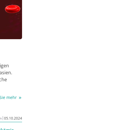
figen
asien.
sche
d
 Sie mehr
kinase-
nd die
|
n
05.10.2024
oplasien