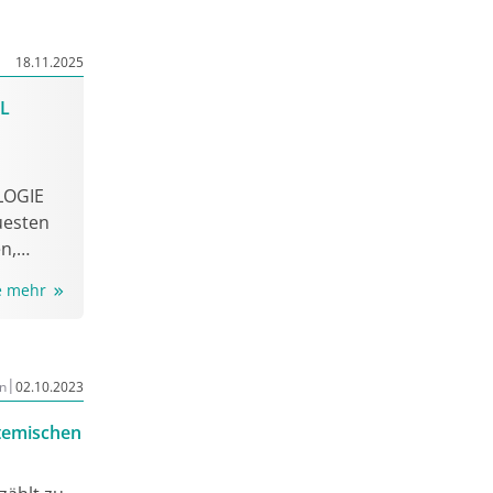
es hohen
0 Jahren
18.11.2025
ntation
Prognose
AL
ufig
JAK1/2-
altenden
LOGIE
uesten
n,
 und
ie mehr
|
n
02.10.2023
temischen