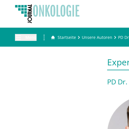
Menü
Startseite
Unsere Autoren
PD Dr
Expe
PD Dr.