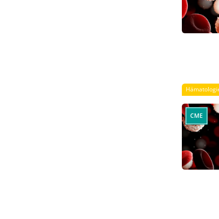
Hämatologi
CME