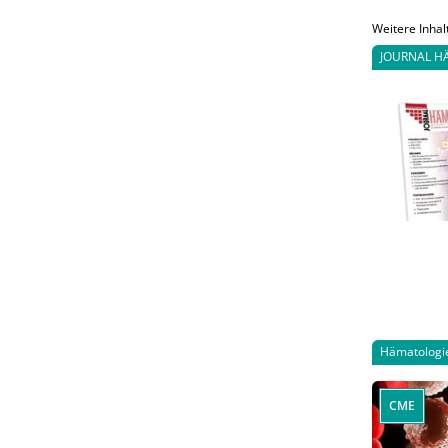
Weitere Inhal
JOURNAL H
Hämatologi
CME