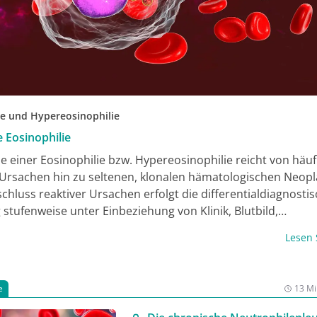
ie und Hypereosinophilie
e Eosinophilie
e einer Eosinophilie bzw. Hypereosinophilie reicht von häu
 Ursachen hin zu seltenen, klonalen hämatologischen Neopl
chluss reaktiver Ursachen erfolgt die differentialdiagnosti
stufenweise unter Einbeziehung von Klinik, Blutbild,
arkmorphologie, Immunphänotypisierung, Zytogenetik un
Lesen
genetik. Zu den wichtigsten klonalen Entitäten zählen die
en/lymphatischen Neoplasien mit Eosinophilie und Tyrosin
nen (MLN-TK), die chronische Eosinophilenleukämie (CEL) u
e
13 Mi
he Mastozytose (SM). Der Nachweis eines Fusionsgens ist
isch entscheidend:
PDGFRA
- und
PDGFRB
-rearrangierte Ne