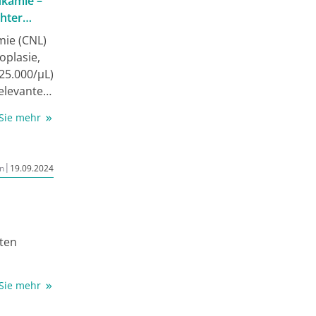
ukämie –
chter
 oft einer
mie (CNL)
pie der
oplasie,
rfügung.
 25.000/µL)
relevante
eichen im
 Sie mehr
r
n (meist
|
n
19.09.2024
omatische
SF2
)
 Die
ative
aten
MPN-N,
che
s
CSF3R
 Sie mehr
che
ichtige