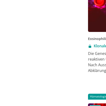
Eosinophil
Klonal
Die Genes
reaktiven
Nach Auss
Abklärung 
Knochenm
Molekular
myeloisch
Fusionsge
Hämatologi
systemisc
therapeut