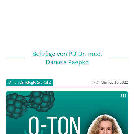
Beiträge von
PD Dr. med.
Daniela Paepke
|
O-Ton Onkologie Staffel 2
21 Min
05.10.2022