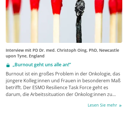
Interview mit PD Dr. med. Christoph Oing, PhD, Newcastle
upon Tyne, England
„Burnout geht uns alle an!“
Burnout ist ein großes Problem in der Onkologie, das
jüngere Kolleg:innen und Frauen in besonderem Maß
betrifft. Der ESMO Resilience Task Force geht es
darum, die Arbeitssituation der Onkolog:innen zu
verbessern, Stressoren zu reduzieren und die Job-
Lesen Sie mehr
Zufriedenheit zu erhöhen (1). „Dazu müssen wir
Burnout entstigmatisieren“, meinte der Onkologe PD
Dr. Christoph Oing, Newcastle upon Tyne, England, im