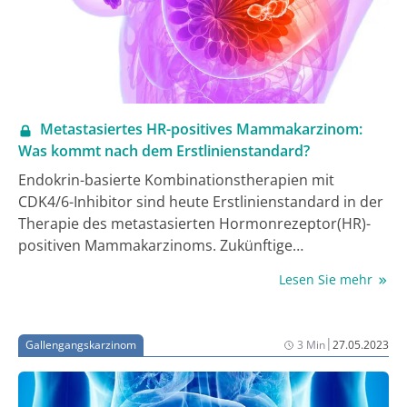
Metastasiertes HR-positives Mammakarzinom:
Was kommt nach dem Erstlinienstandard?
Endokrin-basierte Kombinationstherapien mit
CDK4/6-Inhibitor sind heute Erstlinienstandard in der
Therapie des metastasierten Hormonrezeptor(HR)-
positiven Mammakarzinoms. Zukünftige
Entwicklungen, Möglichkeiten zur Optimierung der
Lesen Sie mehr
endokrinen Therapie im Laufe der fortschreitenden
Erkrankung sowie neue Substanzen und Biomarker
diskutierten Experten bei einem Satellitensymposium
|
Gallengangskarzinom
3 Min
27.05.2023
beim jährlichen Brustkrebskongress der ESMO.