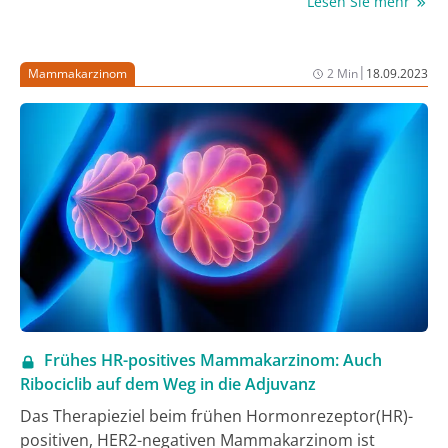
Lesen Sie mehr
Dabei wurde deutlich: Das Potenzial der
nuklearmedizinischen Bildgebung und der PSMA-
Radioligandentherapie ist groß.
|
Mammakarzinom
2 Min
18.09.2023
Frühes HR-positives Mammakarzinom: Auch
Ribociclib auf dem Weg in die Adjuvanz
Das Therapieziel beim frühen Hormonrezeptor(HR)-
positiven, HER2-negativen Mammakarzinom ist