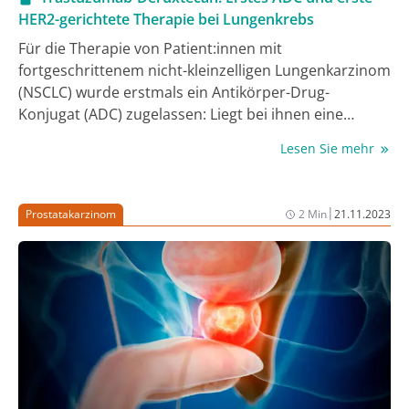
HER2-gerichtete Therapie bei Lungenkrebs
Für die Therapie von Patient:innen mit
fortgeschrittenem nicht-kleinzelligen Lungenkarzinom
(NSCLC) wurde erstmals ein Antikörper-Drug-
Konjugat (ADC) zugelassen: Liegt bei ihnen eine
aktivierende HER2-Mutation vor, können sie nach
Lesen Sie mehr
einer platinbasierten Chemotherapie mit oder ohne
Immuntherapie nun mit Trastuzumab-Deruxtecan
behandelt werden. Umso wichtiger wird nun die
|
Prostatakarzinom
2 Min
21.11.2023
molekulare Testung der Erkrankten, betonten
Experten auf einem Pressegespräch.