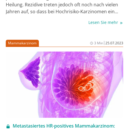
Heilung. Rezidive treten jedoch oft noch nach vielen
Jahren auf, so dass bei Hochrisiko-Karzinomen ein
großer Bedarf an langfristigen therapeutischen
Lesen Sie mehr
Strategien besteht. Nach Abemaciclib zeigte nun auch
Ribociclib als Ergänzung der adjuvanten endokrinen
Therapie (ET) signifikante Vorteile beim Überleben
|
Mammakarzinom
3 Min
25.07.2023
ohne invasive Erkrankung (IDFS).
Metastasiertes HR-positives Mammakarzinom: