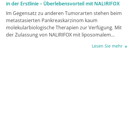
in der Erstlinie – Überlebensvorteil mit NALIRIFOX
Im Gegensatz zu anderen Tumorarten stehen beim
metastasierten Pankreaskarzinom kaum
molekularbiologische Therapien zur Verfügung. Mit
der Zulassung von NALIRIFOX mit liposomalem
Irinotecan können an diesem aggressiven Tumor
Lesen Sie mehr
Erkrankte nun in der Erstlinie von einem
Chemotherapieregime profitieren, das gegenüber
Gemcitabin und nab-Paclitaxel zu einem signifikant
verbessertem Gesamtüberleben (OS) führte.