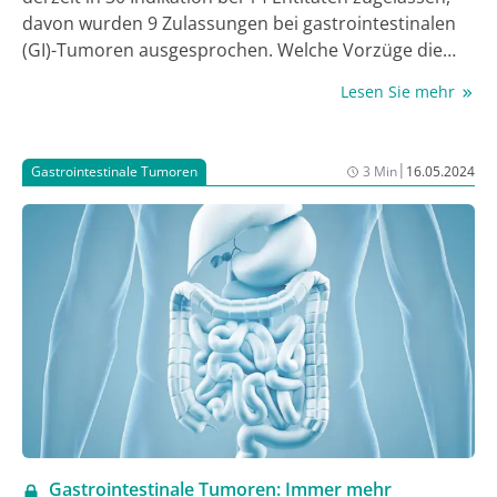
davon wurden 9 Zulassungen bei gastrointestinalen
(GI)-Tumoren ausgesprochen. Welche Vorzüge die
Therapien mit dem PD-1-Inhibitor bei GI-Tumoren
Lesen Sie mehr
aufweisen und welche weiteren Entwicklungen zu
erwarten sind, diskutierten Expert:innen im Rahmen
rd
des 3
Expert Summit on GI-Oncology.
|
Gastrointestinale Tumoren
3 Min
16.05.2024
Gastrointestinale Tumoren: Immer mehr