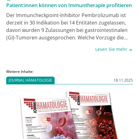
Patient:innen können von Immuntherapie profitieren
Der Immuncheckpoint-Inhibitor Pembrolizumab ist
derzeit in 30 Indikation bei 14 Entitäten zugelassen,
davon wurden 9 Zulassungen bei gastrointestinalen
(GI)-Tumoren ausgesprochen. Welche Vorzüge die
Therapien mit dem PD-1-Inhibitor bei GI-Tumoren
Lesen Sie mehr
aufweisen und welche weiteren Entwicklungen zu
erwarten sind, diskutierten Expert:innen im Rahmen
rd
des 3
Expert Summit on GI-Oncology.
Weitere Inhalte:
JOURNAL HÄMATOLOGIE
18.11.2025