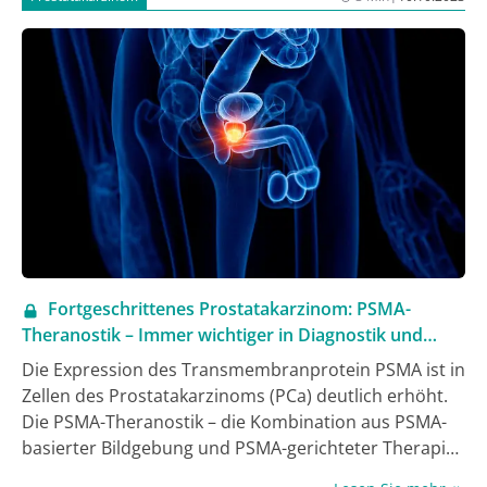
Fortgeschrittenes Prostatakarzinom: PSMA-
Theranostik – Immer wichtiger in Diagnostik und
Therapie
Die Expression des Transmembranprotein PSMA ist in
Zellen des Prostatakarzinoms (PCa) deutlich erhöht.
Die PSMA-Theranostik – die Kombination aus PSMA-
basierter Bildgebung und PSMA-gerichteter Therapie
– war Thema eines Symposiums beim DGU-Kongress.