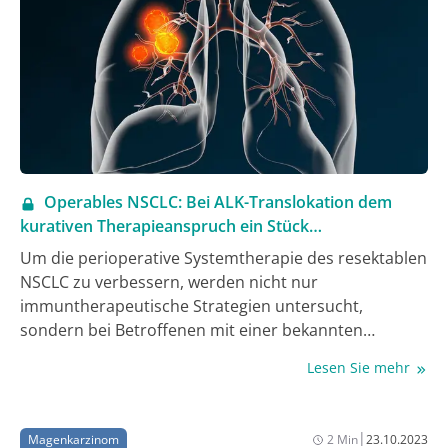
Operables NSCLC: Bei ALK-Translokation dem
kurativen Therapieanspruch ein Stück
nähergekommen
Um die perioperative Systemtherapie des resektablen
NSCLC zu verbessern, werden nicht nur
immuntherapeutische Strategien untersucht,
sondern bei Betroffenen mit einer bekannten
Treiberalteration auch zielgerichtete Optionen. Dass
Lesen Sie mehr
dieser Ansatz erfolgversprechend ist, demonstrierten
nun Daten der ALINA-Studie bei ALK-Fusions-positiven
Patient:innen: Die adjuvante Therapie mit Alectinib
|
Magenkarzinom
2 Min
23.10.2023