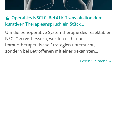
Operables NSCLC: Bei ALK-Translokation dem
kurativen Therapieanspruch ein Stück
nähergekommen
Um die perioperative Systemtherapie des resektablen
NSCLC zu verbessern, werden nicht nur
immuntherapeutische Strategien untersucht,
sondern bei Betroffenen mit einer bekannten
Treiberalteration auch zielgerichtete Optionen. Dass
Lesen Sie mehr
dieser Ansatz erfolgversprechend ist, demonstrierten
nun Daten der ALINA-Studie bei ALK-Fusions-positiven
Patient:innen: Die adjuvante Therapie mit Alectinib
verbesserte das krankheitsfreie Überleben gegenüber
Chemotherapie um 76%.