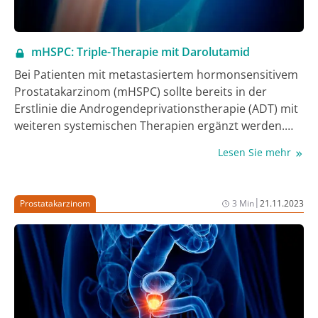
mHSPC: Triple-Therapie mit Darolutamid
Bei Patienten mit metastasiertem hormonsensitivem
Prostatakarzinom (mHSPC) sollte bereits in der
Erstlinie die Androgendeprivationstherapie (ADT) mit
weiteren systemischen Therapien ergänzt werden.
Einen aktuellen Therapiestandard stellt die Triple-
Lesen Sie mehr
Therapie mit ADT, dem Androgenrezeptor-Inhibitor
(ARI) Darolutamid und Docetaxel dar.
|
Prostatakarzinom
3 Min
21.11.2023