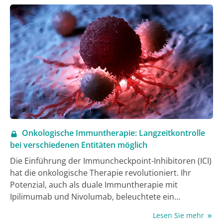
Onkologische Immuntherapie: Langzeitkontrolle
bei verschiedenen Entitäten möglich
Die Einführung der Immuncheckpoint-Inhibitoren (ICI)
hat die onkologische Therapie revolutioniert. Ihr
Potenzial, auch als duale Immuntherapie mit
Ipilimumab und Nivolumab, beleuchtete ein
Tumorboard-Symposium im Rahmen des Deutschen
Lesen Sie mehr
Krebskongresses (DKK) 2024. Aktuelle Daten zeigen