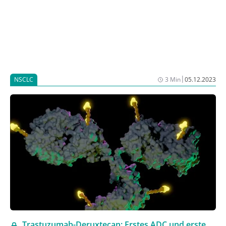
|
NSCLC
3 Min
05.12.2023
Trastuzumab-Deruxtecan: Erstes ADC und erste