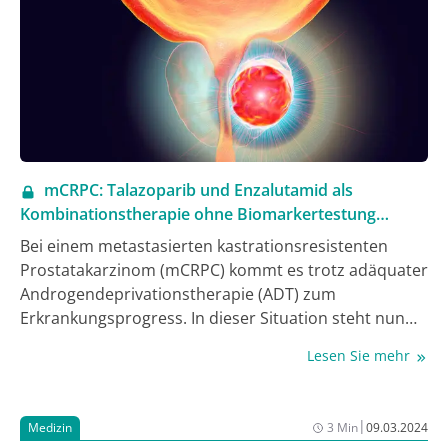
mCRPC: Talazoparib und Enzalutamid als
Kombinationstherapie ohne Biomarkertestung
zugelassen
Bei einem metastasierten kastrationsresistenten
Prostatakarzinom (mCRPC) kommt es trotz adäquater
Androgendeprivationstherapie (ADT) zum
Erkrankungsprogress. In dieser Situation steht nun
eine weitere intensivierte Systemtherapie zur
Lesen Sie mehr
Verfügung: Unabhängig davon, ob eine Genmutation
im DNA-Reparatursystem vorliegt, können Patienten
den PARP-Inhibitor Talazoparib in Kombination mit
|
Medizin
3 Min
09.03.2024
Enzalutamid erhalten.