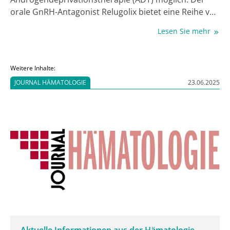
orale GnRH-Antagonist Relugolix bietet eine Reihe von
Vorteilen gegenüber der ADT mit injizierbaren GnRH-
Lesen Sie mehr
Agonisten.
Weitere Inhalte:
JOURNAL HÄMATOLOGIE
23.06.2025
Aktuelle Informationen aus der Hämatologie