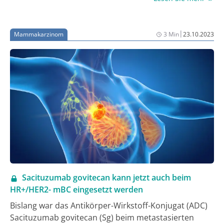
Adenokarzinome des Magens und des
gastroösophagealen Übergangs (AEG) können nun
bei Nachweis einer PD-L1-Expression (Combined
|
Mammakarzinom
3 Min
23.10.2023
Positive Score (CPS) ≥ 1) in der Erstlinie mit dem
Immuncheckpoint-Inhibitor (ICI) Pembrolizumab
behandelt werden.
Sacituzumab govitecan kann jetzt auch beim
HR+/HER2- mBC eingesetzt werden
Bislang war das Antikörper-Wirkstoff-Konjugat (ADC)
Sacituzumab govitecan (Sg) beim metastasierten