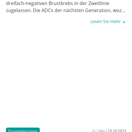
dreifach-negativen Brustkrebs in der Zweitlinie
zugelassen. Die ADCs der nächsten Generation, wozu
auch Sg gehört, unterscheiden sich von den ADCs der
Lesen Sie mehr
1. Generation durch verbesserte Linker-Technologie
mit einem erhöhten Verhältnis von zytotoxischem
Arzneimittel zum Antiköper, verbesserter Bindung an
das Zielmolekül und einer 10-100-fachen Steigerung
der Wirkung von nicht gebunden ADC-Molekülen. Im
Juli 2023 kam es zu einer Zulassungserweiterung von
Sg durch die Europäische Kommission: Sg kann nun
auch als Monotherapie für die Behandlung
erwachsener Patientinnen mit inoperablem oder
metastasiertem Hormonrezeptor-positiven (HR+),
HER2-negativen (HER2-) Brustkrebs (mBC) eingesetzt
werden, die eine endokrin-basierte Therapie und
mindestens 2 zusätzliche systemische Therapien im
fortgeschrittenen Stadium erhalten haben.
|
Prostatakarzinom
3 Min
10.10.2023