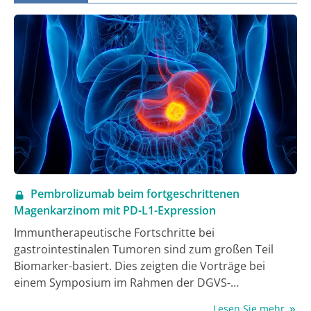
verbesserte das krankheitsfreie Überleben gegenüber
Chemotherapie um 76%.
Pembrolizumab beim fortgeschrittenen
Magenkarzinom mit PD-L1-Expression
Immuntherapeutische Fortschritte bei
gastrointestinalen Tumoren sind zum großen Teil
Biomarker-basiert. Dies zeigten die Vorträge bei
einem Symposium im Rahmen der DGVS-
Jahrestagung. Fortgeschrittene HER2-positive
Lesen Sie mehr