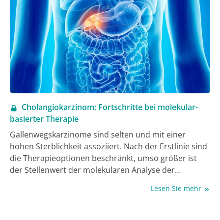
Cholangiokarzinom: Fortschritte bei molekular-
basierter Therapie
Gallenwegskarzinome sind selten und mit einer
hohen Sterblichkeit assoziiert. Nach der Erstlinie sind
die Therapieoptionen beschränkt, umso größer ist
der Stellenwert der molekularen Analyse der
genetisch heterogenen Tumoren, denn sie kann eine
Lesen Sie mehr
zielgerichtete Therapie ermöglichen. Als potentielles
neues Target nach FGFR2 rückt nun auch das Enzym
Isocitrat-Dehydrogenase-1 (IDH1) in den Fokus des