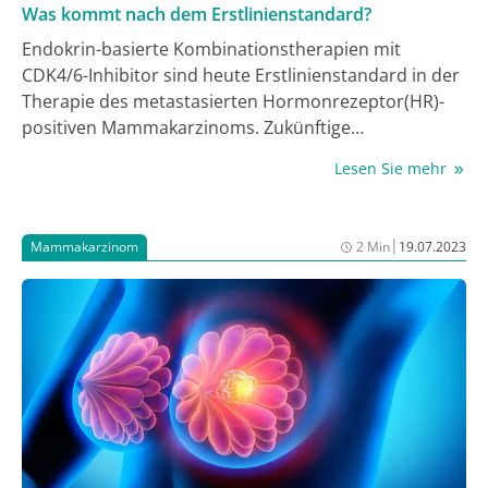
Was kommt nach dem Erstlinienstandard?
Endokrin-basierte Kombinationstherapien mit
CDK4/6-Inhibitor sind heute Erstlinienstandard in der
Therapie des metastasierten Hormonrezeptor(HR)-
positiven Mammakarzinoms. Zukünftige
Entwicklungen, Möglichkeiten zur Optimierung der
Lesen Sie mehr
endokrinen Therapie im Laufe der fortschreitenden
Erkrankung sowie neue Substanzen und Biomarker
diskutierten Experten bei einem Satellitensymposium
|
Mammakarzinom
2 Min
19.07.2023
beim jährlichen Brustkrebskongress der ESMO.