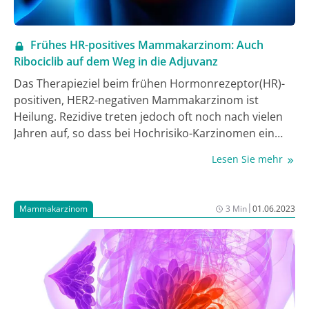
Frühes HR-positives Mammakarzinom: Auch
Ribociclib auf dem Weg in die Adjuvanz
Das Therapieziel beim frühen Hormonrezeptor(HR)-
positiven, HER2-negativen Mammakarzinom ist
Heilung. Rezidive treten jedoch oft noch nach vielen
Jahren auf, so dass bei Hochrisiko-Karzinomen ein
großer Bedarf an langfristigen therapeutischen
Lesen Sie mehr
Strategien besteht. Nach Abemaciclib zeigte nun auch
Ribociclib als Ergänzung der adjuvanten endokrinen
Therapie (ET) signifikante Vorteile beim Überleben
|
Mammakarzinom
3 Min
01.06.2023
ohne invasive Erkrankung (IDFS).