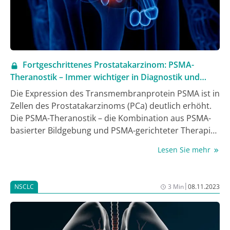
Fortgeschrittenes Prostatakarzinom: PSMA-
Theranostik – Immer wichtiger in Diagnostik und
Therapie
Die Expression des Transmembranprotein PSMA ist in
Zellen des Prostatakarzinoms (PCa) deutlich erhöht.
Die PSMA-Theranostik – die Kombination aus PSMA-
basierter Bildgebung und PSMA-gerichteter Therapie
– war Thema eines Symposiums beim DGU-Kongress.
Lesen Sie mehr
Dabei wurde deutlich: Das Potenzial der
nuklearmedizinischen Bildgebung und der PSMA-
Radioligandentherapie ist groß.
|
NSCLC
3 Min
08.11.2023