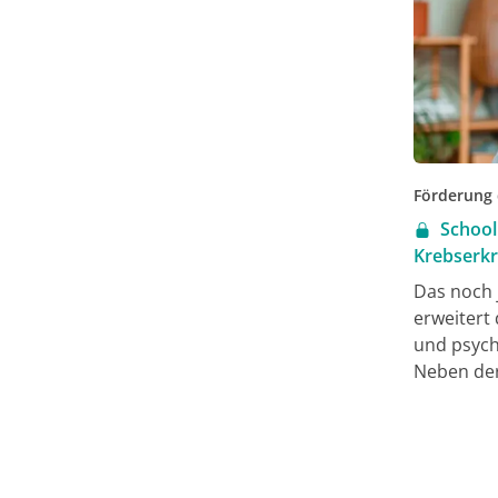
Förderung
School
Krebserk
Das noch 
erweitert
und psych
Neben der
Präventio
fördert d
und unter
beurteile