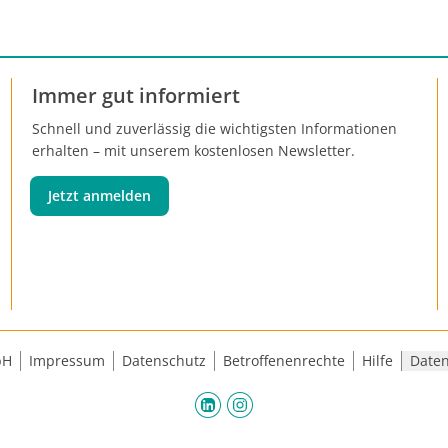
en erkennen und umsetzen können. Durch einen bundeswe
on SGFK kann ein Beitrag zur Reduzierung von Krebserkran
hes und fundierteres Gesundheitswissen von Schüler:innen 
Immer gut informiert
Schnell und zuverlässig die wichtigsten Informationen
erhalten – mit unserem kostenlosen Newsletter.
Jetzt anmelden
bH
Impressum
Datenschutz
Betroffenenrechte
Hilfe
Daten