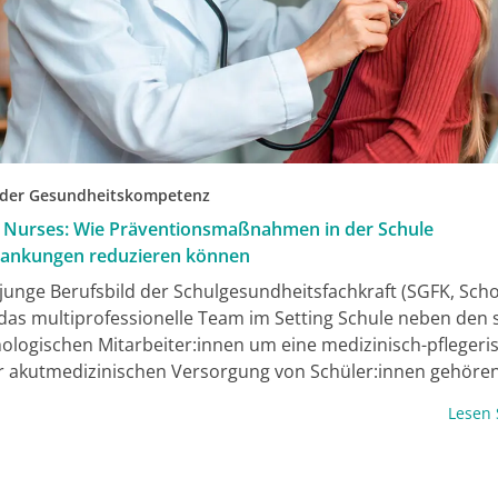
 der Gesundheitskompetenz
 Nurses: Wie Präventionsmaßnahmen in der Schule
rankungen reduzieren können
junge Berufsbild der Schulgesundheitsfachkraft (SGFK, Sch
 das multiprofessionelle Team im Setting Schule neben den 
ologischen Mitarbeiter:innen um eine medizinisch-pflegeris
 akutmedizinischen Versorgung von Schüler:innen gehöre
nsmaßnahmen und deren Umsetzung zu ihren Tätigkeiten. 
Lesen
ie Gesundheitskompetenz der Schüler:innen, vermittelt ihn
stützt sie dabei, Gesundheitsinformationen zu verstehen, 
n und anzuwenden, damit sie Möglichkeiten zur Vorbeugun