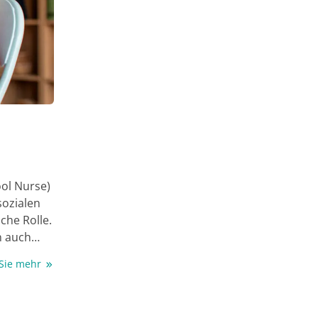
ool Nurse)
sozialen
che Rolle.
n auch
Sie
 Sie mehr
en Wissen
zu
g von