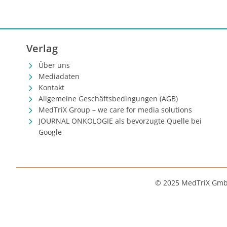
Krankheit
Einsatz v
durch frü
werden.
Verlag
Über uns
Mediadaten
Kontakt
Allgemeine Geschäftsbedingungen (AGB)
MedTriX Group – we care for media solutions
JOURNAL ONKOLOGIE als bevorzugte Quelle bei
Google
© 2025 MedTriX Gm