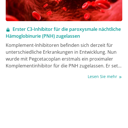
Erster C3-Inhibitor für die paroxysmale nächtliche
Hämoglobinurie (PNH) zugelassen
Komplement-Inhibitoren befinden sich derzeit für
unterschiedliche Erkrankungen in Entwicklung. Nun
wurde mit Pegcetacoplan erstmals ein proximaler
Komplementinhibitor für die PNH zugelassen. Er setzt
am C3-Molekül an und kann bei Patient:innen
Lesen Sie mehr
angewendet werden, die trotz Behandlung mit einem
terminalen C5-Inhibitor für mindestens 3 Monate
nach wie vor anämisch sind.