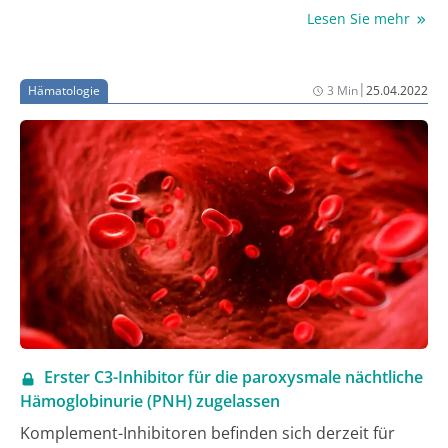
Gerinnungsproteine zu substituieren, hemmen sie
Lesen Sie mehr
mit unterschiedlichen Ansätzen verschiedene
inhibitorische Gerinnungsproteine. Außerdem stehen
sowohl für die Hämophilie A als auch für die
|
Hämatologie
3 Min
25.04.2022
Hämophilie B gentherapeutische Optionen in den
Startlöchern.
Erster C3-Inhibitor für die paroxysmale nächtliche
Hämoglobinurie (PNH) zugelassen
Komplement-Inhibitoren befinden sich derzeit für