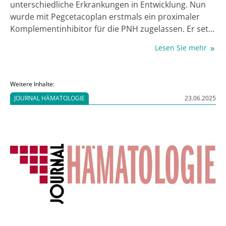
unterschiedliche Erkrankungen in Entwicklung. Nun
wurde mit Pegcetacoplan erstmals ein proximaler
Komplementinhibitor für die PNH zugelassen. Er setzt
am C3-Molekül an und kann bei Patient:innen
Lesen Sie mehr
angewendet werden, die trotz Behandlung mit einem
terminalen C5-Inhibitor für mindestens 3 Monate
nach wie vor anämisch sind.
Weitere Inhalte:
JOURNAL HÄMATOLOGIE
23.06.2025