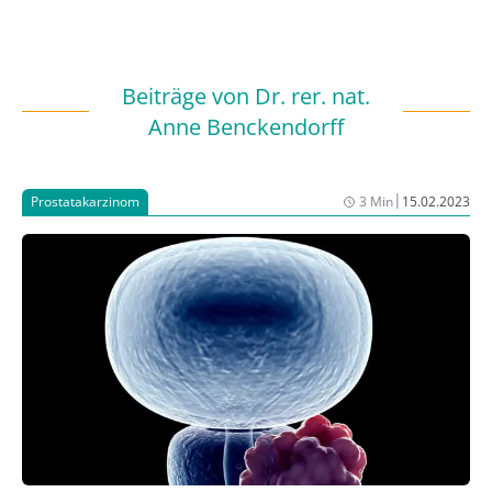
Beiträge von
Dr. rer. nat.
Anne Benckendorff
|
Prostatakarzinom
3 Min
15.02.2023