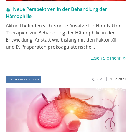
Neue Perspektiven in der Behandlung der
Hämophilie
Aktuell befinden sich 3 neue Ansätze für Non-Faktor-
Therapien zur Behandlung der Hämophilie in der
Entwicklung: Anstatt wie bislang mit den Faktor XIII-
und IX-Präparaten prokoagulatorische
Gerinnungsproteine zu substituieren, hemmen sie
Lesen Sie mehr
mit unterschiedlichen Ansätzen verschiedene
inhibitorische Gerinnungsproteine. Außerdem stehen
sowohl für die Hämophilie A als auch für die
|
Pankreaskarzinom
3 Min
14.12.2021
Hämophilie B gentherapeutische Optionen in den
Startlöchern.