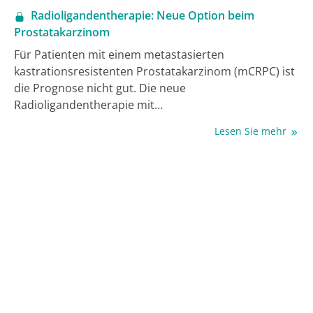
Radioligandentherapie: Neue Option beim
Prostatakarzinom
Für Patienten mit einem metastasierten
kastrationsresistenten Prostatakarzinom (mCRPC) ist
die Prognose nicht gut. Die neue
Radioligandentherapie mit
177
(
Lu)Lutetiumvipivotidtetraxetan kann das
Lesen Sie mehr
Überleben verlängern, wenn sie zusätzlich zur
bisherigen bestmöglichen Standardversorgung
(BSoC) gegeben wird. Wie das Therapieprinzip
funktioniert, für wen es infrage kommt und wie groß
der Nutzen für die Patienten ist, lesen Sie im
Folgenden.