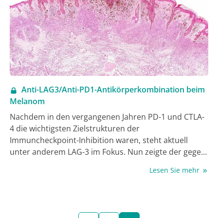
Anti-LAG3/Anti-PD1-Antikörperkombination beim
Melanom
Nachdem in den vergangenen Jahren PD-1 und CTLA-
4 die wichtigsten Zielstrukturen der
Immuncheckpoint-Inhibition waren, steht aktuell
unter anderem LAG-3 im Fokus. Nun zeigte der gegen
LAG-3 gerichtete Antikörper Relatlimab in
Lesen Sie mehr
Kombination mit dem PD1-Antikörper Nivolumab in
unterschiedlichen Settings vielversprechende
Studienergebnisse bei vergleichsweise geringer
Toxizität.