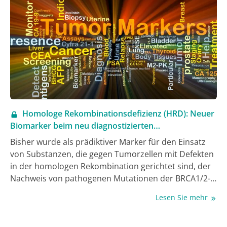
Homologe Rekombinationsdefizienz (HRD): Neuer
Biomarker beim neu diagnostizierten
fortgeschrittenen Ovarialkarzinom
Bisher wurde als prädiktiver Marker für den Einsatz
von Substanzen, die gegen Tumorzellen mit Defekten
in der homologen Rekombination gerichtet sind, der
Nachweis von pathogenen Mutationen der BRCA1/2-
Gene genutzt. Inzwischen ist beim fortgeschrittenen
Lesen Sie mehr
Ovarialkarzinom zusätzlich der HRD-Status basierend
auf der genomischen Instabilität (GI) relevant – mit