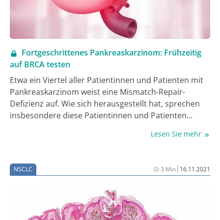
Fortgeschrittenes Pankreaskarzinom: Frühzeitig
auf BRCA testen
Etwa ein Viertel aller Patientinnen und Patienten mit
Pankreaskarzinom weist eine Mismatch-Repair-
Defizienz auf. Wie sich herausgestellt hat, sprechen
insbesondere diese Patientinnen und Patienten
besser auf eine platinhaltige Chemotherapie an als
Lesen Sie mehr
auf Gemcitabin/nab-Paclitaxel. Zudem ist bei
Patientinnen und Patienten mit BRCA-Keimbahn-
Mutation eine Erhaltungstherapie mit dem PARP-
|
NSCLC
3 Min
16.11.2021
Inhibitor Olaparib möglich. Eine frühzeitige BRCA-
Testung ist daher anzustreben.