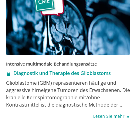
Intensive multimodale Behandlungsansätze
Diagnostik und Therapie des Glioblastoms
Glioblastome (GBM) repräsentieren häufige und
aggressive hirneigene Tumoren des Erwachsenen. Die
kranielle Kernspintomographie mit/ohne
Kontrastmittel ist die diagnostische Methode der
ersten Wahl bei Verdacht auf ein GBM. Für spezielle
Lesen Sie mehr
Fragestellungen, auch bei Aspekten der
Therapieplanung, kann ergänzend eine
Positronenemissionstomographie (PET) mit einem