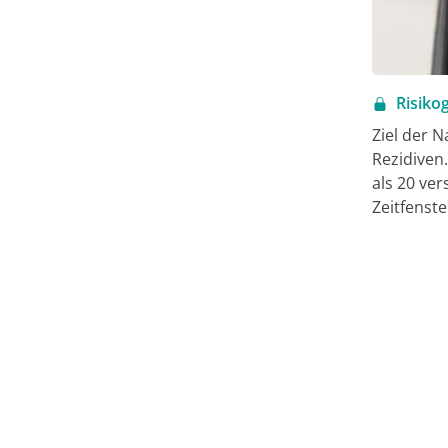
Risiko
Ziel der 
Rezidiven
als 20 ver
Zeitfenste
Risikogru
und (3) N
Nachsorge
aufgelist
von den E
Computer
Strahlens
Nachsorge
Sekundäre
Metabolis