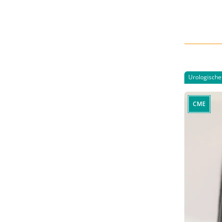
Urologisch
CME