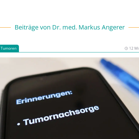
Beiträge von
Dr. med. Markus Angerer
e Tumoren
12 Mi