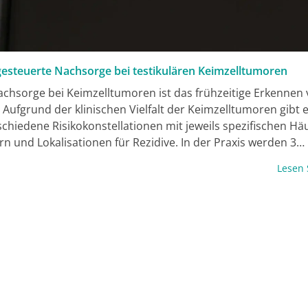
gesteuerte Nachsorge bei testikulären Keimzelltumoren
Nachsorge bei Keimzelltumoren ist das frühzeitige Erkennen
. Aufgrund der klinischen Vielfalt der Keimzelltumoren gibt
schiedene Risikokonstellationen mit jeweils spezifischen Häu
rn und Lokalisationen für Rezidive. In der Praxis werden 3
ppen unterschieden: (1) Seminome, (2) Nichtseminome im S
Lesen
ichtseminome alle anderen Stadien. In entsprechenden
tafeln werden die erforderlichen Untersuchungen schema
et. Die hier vorgestellten Nachsorgeempfehlungen untersche
mpfehlungen der S3-Leitlinie (2020) vor allem durch Ersatz 
tomographie (CT) durch Magnet­resonanztomographie (MR
chutzgründen und durch Verzicht auf Röntgen-Thorax in de
 des Seminoms. Die Nachsorge zielt auch auf die Erkennu
rkrankungen und Spättoxizitäten, wie Hypogonadismus,
ches Syndrom, kardiovaskuläre Erkrankungen und Zweitneo