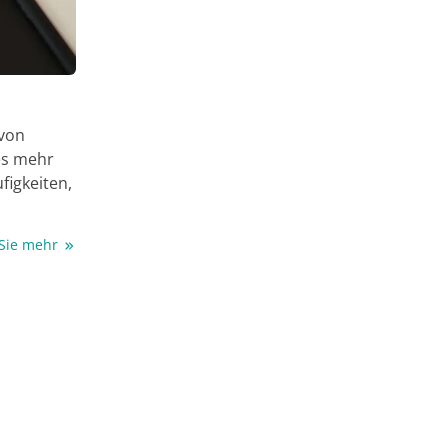
 von
 es mehr
figkeiten,
tadium I
 Sie mehr
tisch
iden sich
der
T) aus
r
ng von
plasien