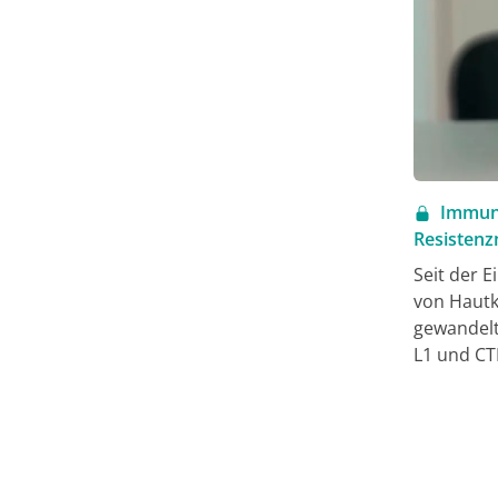
Immunt
Resisten
Seit der 
von Hautk
gewandelt
L1 und CT
durchbrec
signifikan
Patient:i
sekundäre
kombinato