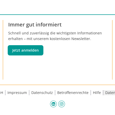
t-Inhibitoren, zellulären Therapien wie der Transfer
ltrierender Lymphozyten (TIL), mikrobiombasierte Strategie
ierte Impfstoffe. Der folgende Artikel gibt einen Überblick 
 Stand der Immuntherapie beim Melanom und stellt neue O
Immer gut informiert
indung von Resistenzen vor.
Schnell und zuverlässig die wichtigsten Informationen
erhalten – mit unserem kostenlosen Newsletter.
Jetzt anmelden
bH
Impressum
Datenschutz
Betroffenenrechte
Hilfe
Daten