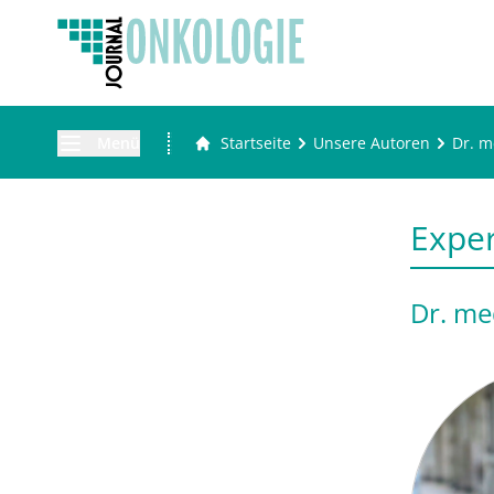
Menü
Startseite
Unsere Autoren
Dr. m
Expe
Dr. me