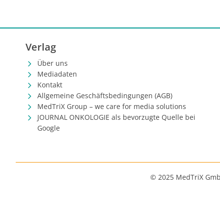
Checkpoin
tumorinfi
personalis
aktuellen
Verlag
zur Überw
Über uns
Mediadaten
Kontakt
Allgemeine Geschäftsbedingungen (AGB)
MedTriX Group – we care for media solutions
JOURNAL ONKOLOGIE als bevorzugte Quelle bei
Google
© 2025 MedTriX Gm