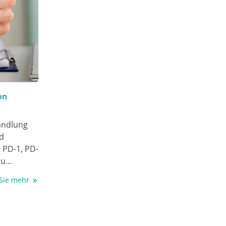
on
handlung
d
 PD-1, PD-
zu
 Sie mehr
 zu
ation-