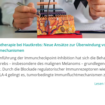
herapie bei Hautkrebs: Neue Ansätze zur Überwindung v
zmechanismen
Einführung der Immuncheckpoint-Inhibition hat sich die Be
rebs – insbesondere des malignen Melanoms – grundlegen
. Durch die Blockade regulatorischer Immunrezeptoren wie
LA-4 gelingt es, tumorbedingte Immunfluchtmechanismen 
hen und zytotoxische T-Zellen wieder zu aktivieren. Trotz
Lesen
ter Therapieerfolge bleibt bei einem erheblichen Anteil der
nnen ein Ansprechen aus oder es kommt im Therapieverlauf
r Resistenz. Aktuelle Forschung fokussiert daher auf
rische Ansätze mit zielgerichteten Substanzen, Next-Gener