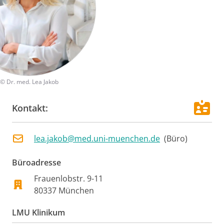
©
Dr. med. Lea Jakob
Kontakt:
lea.jakob@med.uni-muenchen.de
(
Büro
)
Büroadresse
Frauenlobstr.
9-11
80337
München
LMU Klinikum