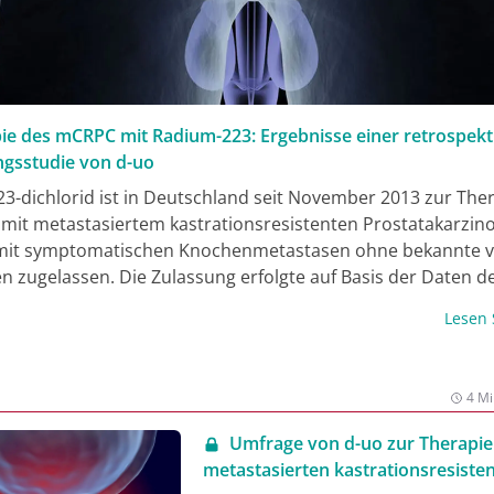
ie des mCRPC mit Radium-223: Ergebnisse einer retrospekt
gsstudie von d-uo
3-dichlorid ist in Deutschland seit November 2013 zur The
 mit metastasiertem kastrationsresistenten Prostatakarzi
it symptomatischen Knochenmetastasen ohne bekannte vi
n zugelassen. Die Zulassung erfolgte auf Basis der Daten d
Studie (1). Im Rahmen einer späteren Phase-III-Studie (ERA
Lesen
 Patienten unter einer Kombinationstherapie mit Radium-2
n (+ Prednison/Prednisolon) ein erhöhtes Fraktur- und ein
eise erhöhtes Sterberisiko festgestellt. Bei 49% der Patien
4 Mi
s ein symptomatisches skelettbezogenes Ereignis auf oder
, bei 29% zeigten sich eine oder mehr Frakturen (2). Darauf
Umfrage von d-uo zur Therapie
in der Europäischen Union im September 2018 eine Änderun
metastasierten kastrationsresiste
 (3). Laut der geänderten Fachinformation darf Radium-223