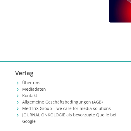
in Kombin
vorangega
oder wenn
der vorli
in Deutsc
Labels.
Verlag
Über uns
Mediadaten
Kontakt
Allgemeine Geschäftsbedingungen (AGB)
MedTriX Group – we care for media solutions
JOURNAL ONKOLOGIE als bevorzugte Quelle bei
Google