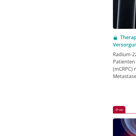
Therap
Versorgun
Radium-22
Patienten
(mCRPC) m
Metastase
ALSYMPCA-
wurde bei
Abiratero
möglicherw
d-uo
mindesten
gestorben
erfolgte 
Zulassung