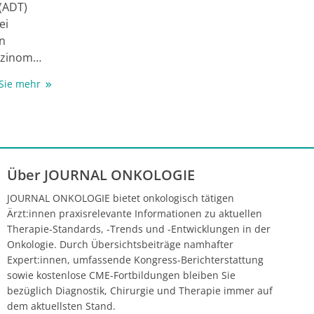
(ADT)
2
ei
n Stadium
n
 (4). Ziel
rzinom
srealität
stenz wird
ung des
 Sie mehr
Zusätzlich
töse
 handelt
 agents“
mid,
Über JOURNAL ONKOLOGIE
 und
eutika wie
JOURNAL ONKOLOGIE bietet onkologisch tätigen
In der
Ärzt:innen praxisrelevante Informationen zu aktuellen
tsche Uro-
Therapie-Standards, -Trends und -Entwicklungen in der
Onkologie. Durch Übersichtsbeiträge namhafter
hen
Expert:innen, umfassende Kongress-Berichterstattung
sowie kostenlose CME-Fortbildungen bleiben Sie
bezüglich Diagnostik, Chirurgie und Therapie immer auf
dem aktuellsten Stand.