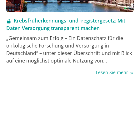
Krebsfrüherkennungs- und -registergesetz: Mit
Daten Versorgung transparent machen
„Gemeinsam zum Erfolg – Ein Datenschatz für die
onkologische Forschung und Versorgung in
Deutschland“ – unter dieser Überschrift und mit Blick
auf eine möglichst optimale Nutzung von
Krebsregisterdaten trafen sich im November
Lesen Sie mehr
Spezialist:innen aus dem Bereich Onkologie mit
Politiker:innen und weiteren am Thema Interessierten
aus Vereinen, Initiativen und Fachgesellschaften in
Berlin. Zahlreiche Teilnehmer:innen verfolgten zudem
online die diversen Vorträge und Gesprächsrunden.