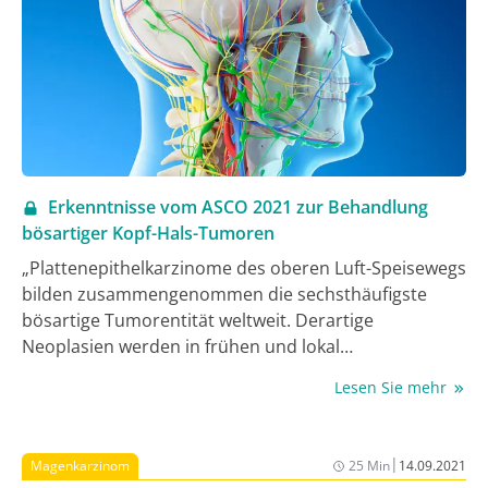
Erkenntnisse vom ASCO 2021 zur Behandlung
bösartiger Kopf-Hals-Tumoren
„Plattenepithelkarzinome des oberen Luft-Speisewegs
bilden zusammengenommen die sechsthäufigste
bösartige Tumorentität weltweit. Derartige
Neoplasien werden in frühen und lokal
fortgeschrittenen Stadien primär chirurgisch
Lesen Sie mehr
und/oder radio(chemo)therapeutisch behandelt.
Patient:innen mit metastasierten Kopf-Hals-
Plattenepithelkarzinomen hingegen erhalten in der
|
Magenkarzinom
25 Min
14.09.2021
Regel eine (palliative) systemtherapeutische