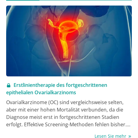
mindestens 3 vorausgegangene Therapien,
einschließlich eines Immunmodulators, eines
Proteasominhibitors und eines Anti-CD38-Antikörpers
erhalten und unter der letzten Therapie eine
Krankheitsprogression gezeigt haben (1).
Erstlinientherapie des fortgeschrittenen
epithelialen Ovarialkarzinoms
Ovarialkarzinome (OC) sind vergleichsweise selten,
aber mit einer hohen Mortalität verbunden, da die
Diagnose meist erst in fortgeschrittenen Stadien
erfolgt. Effektive Screening-Methoden fehlen bisher.
Tumorbiologisch handelt es sich um verschiedene
Lesen Sie mehr