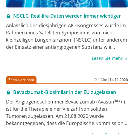
NSCLC: Real-life-Daten werden immer wichtiger
Anlässlich des diesjährigen AIO-Kongresses wurde im
Rahmen eines Satelliten-Symposiums zum nicht-
kleinzelligen Lungenkarzinom (NSCLC) unter anderem
der Einsatz einer antiangiogenen Substanz wie
Nintedanib nach Progress unter Immuncheckpoint-
Lesen Sie mehr
Inhibitoren (ICI) sowie die Therapieoptionen bei
seltenen EGFR-Mutationen diskutiert. Einig war man
sich darüber, dass Ergebnisse aus der
|
Zervixkarzinom
1 Min
14.11.2020
Versorgungsrealität zunehmend relevant werden.
Bevacizumab-Biosimilar in der EU zugelassen
&reg;
Der Angiogenesehemmer Bevacizumab (Avastin
)
ist für die Therapie einer Vielzahl von soliden
Tumoren zugelassen. Am 21.08.2020 wurde
bekanntgegeben, dass die Europäische Kommission
(EK) die Zulassung für das Bevacizumab-Biosimilar