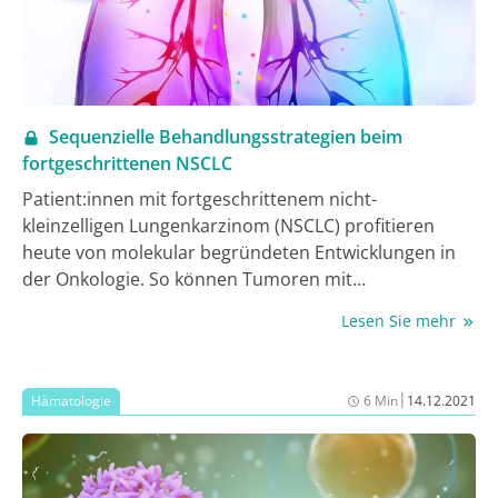
Sequenzielle Behandlungsstrategien beim
fortgeschrittenen NSCLC
Patient:innen mit fortgeschrittenem nicht-
kleinzelligen Lungenkarzinom (NSCLC) profitieren
heute von molekular begründeten Entwicklungen in
der Onkologie. So können Tumoren mit
Treibermutationen in bestimmten Genen mit
Lesen Sie mehr
zielgerichteten Substanzen behandelt werden; ein
erheblicher Teil der übrigen Patient:innen profitiert
darüber hinaus von zugelassenen Therapieregimen
|
Hämatologie
6 Min
14.12.2021
wie Immuncheckpoint-Inhibitoren (ICI) oder
antiangiogenen Substanzen. Insgesamt haben sich
damit die Prognosen der Patient:innen deutlich
verbessert (1, 2). Um aus der Vielzahl der verfügbaren