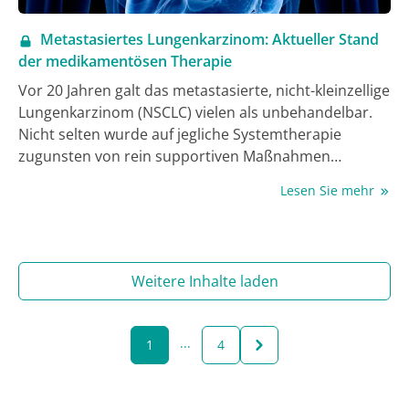
Metastasiertes Lungenkarzinom: Aktueller Stand
der medikamentösen Therapie
Vor 20 Jahren galt das metastasierte, nicht-kleinzellige
Lungenkarzinom (NSCLC) vielen als unbehandelbar.
Nicht selten wurde auf jegliche Systemtherapie
zugunsten von rein supportiven Maßnahmen
verzichtet. Inzwischen ist das NSCLC eine
Lesen Sie mehr
Modellerkrankung der personalisierten Therapie,
welche auf den Säulen Chemotherapie,
Immuntherapie mittels Checkpoint-Inhibition (CI) und
&ndash; für einen kleineren Teil &ndash; gezielte
Weitere Inhalte laden
Therapie mittels Tyrosinkinase-Inhibitoren (TKI) steht.
Insbesondere Kombinationen aus Chemotherapie
und CI haben sich als Standard etabliert, was die
...
1
4
Therapieoptionen für die Zweitlinie schmälert. Hier
kommt dann häufig Docetaxel in Kombination mit
einem antiangiogenen Wirkstoff (Nintedanib oder