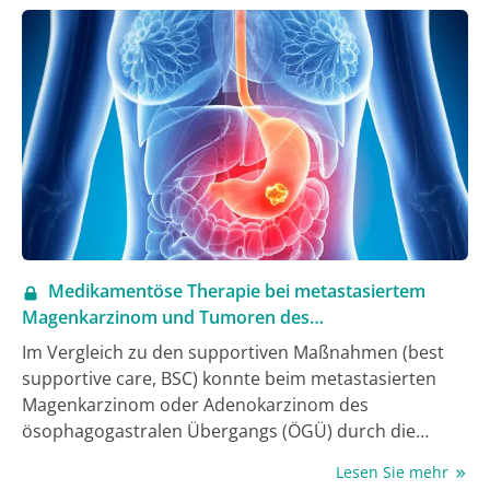
Behandlung. Ungeachtet des Einsatzes multimodaler
Therapiekonzepte ist das Überleben dieser
Patient:innen allerdings noch immer stark
eingeschränkt.
Medikamentöse Therapie bei metastasiertem
Magenkarzinom und Tumoren des
gastroösophagealen Übergangs
Im Vergleich zu den supportiven Maßnahmen (best
supportive care, BSC) konnte beim metastasierten
Magenkarzinom oder Adenokarzinom des
ösophagogastralen Übergangs (ÖGÜ) durch die
systemische Chemotherapie nicht nur eine statistisch
Lesen Sie mehr
signifikante Verbesserung der Überlebenszeit