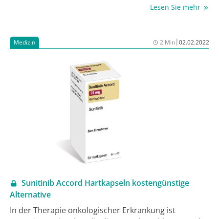
aus Atezolizumab-Immuntherapie + dem
Lesen Sie mehr
Angiogenesehemmer Bevacizumab die klinischen
Ergebnisse von Patient:innen mit hepatozellulärem
Karzinom (HCC) gegenüber der Standardtherapie in
|
Medizin
2 Min
02.02.2022
Form einer lokoregionalen Behandlung mittels
transarterieller Chemoembolisation (TACE)
verbessern kann.
Sunitinib Accord Hartkapseln kostengünstige
Alternative
In der Therapie onkologischer Erkrankung ist