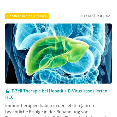
ohne molekularen Treiber machen verschiedene
zugelassene Immun-Chemotherapie-Kombinationen
|
Hepatozelluläres Karzinom
16 Min
26.03.2021
eine individualisierte Therapie möglich. Dabei wurde
erst 2008 mit der Zulassung von Pemetrexed für die
Erstlinientherapie des nicht-plattenepithelialen NSCLC
die Relevanz einer prätherapeutischen
Subtypisierung der NSCLC deutlich. Heute ist es
zwingend erforderlich, vor Beginn einer
Systemtherapie den histologischen Subtyp, die
Anzahl PD-L1-exprimierender Tumor- und
Immunzellen sowie &ndash; zumindest für alle
Patienten mit nicht-plattenepithelialer Histologie
&ndash; therapierbare molekulare Treiber, die im
Idealfall mit DNA- und RNA-basiertem Genpanel
T-Zell-Therapie bei Hepatitis-B-Virus assoziierten
bestimmt wurden, vorliegen zu haben.
HCC
Immuntherapien haben in den letzten Jahren
beachtliche Erfolge in der Behandlung von