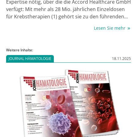
Expertise nötig, über die die Accord Healthcare GmbH
verfügt: Mit mehr als 28 Mio. jährlichen Einzeldosen
für Krebstherapien (1) gehört sie zu den führenden
Unternehmen auf diesem Gebiet. Durch den Launch
Lesen Sie mehr
von Sunitinib Accord Hartkapseln erweitert sie ihr
Onkologieportfolio um ein Präparat, das mit einer
Ersparnis von bis zu 32,5% (2) im Vergleich mit dem
Weitere Inhalte:
konkurrierenden Originalpräparat eine
JOURNAL HÄMATOLOGIE
18.11.2025
kostengünstige Therapieoption bietet. Die
Hartkapseln werden in Flaschen mit einem
kindergesicherten Verschluss eingeführt.