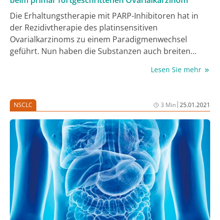
beim primär fortgeschrittenen Ovarialkarzinom
assoziierte HCC klinisch erprobt.
Die Erhaltungstherapie mit PARP-Inhibitoren hat in
der Rezidivtherapie des platinsensitiven
Ovarialkarzinoms zu einem Paradigmenwechsel
geführt. Nun haben die Substanzen auch breiten
Einzug in die Erstlinientherapie fortgeschrittener
Lesen Sie mehr
Ovarialkarzinome erhalten. Die Zulassung von
®
Niraparib (Zejula
) für die Erstlinien-
Erhaltungstherapie bei Frauen mit fortgeschrittenem
|
NSCLC
3 Min
25.01.2021
epithelialen high-grade Ovarialkarzinom nach
Ansprechen auf die Platin-basierte Chemotherapie
hat das Therapiespektrum in der Erstlinie
entscheidend erweitert.