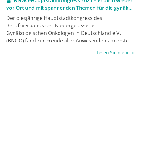
BNGO-Hauptstadtkongress 2021 – endlich wieder
vor Ort und mit spannenden Themen für die gynäko-
onkologische Praxis
Der diesjährige Hauptstadtkongress des
Berufsverbands der Niedergelassenen
Gynäkologischen Onkologen in Deutschland e.V.
(BNGO) fand zur Freude aller Anwesenden am ersten
Oktoberwochenende wieder live in Berlin statt. Die
Lesen Sie mehr
rund 200 Teilnehmer:innen informierten sich über
relevante neue Studiendaten und deren Umsetzung
in die Praxis. Wie Dr. Jörg Schilling, Vorsitzender des
BNGO, es prägnant zusammenfasste: „Unsere neue
Challenge, um die Patient:innen optimal zu versorgen,
ist testen, testen, testen!, und zwar sowohl in der
gynäkologischen Onkologie als auch beim
Mammakarzinom“.