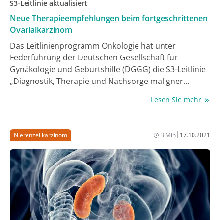
S3-Leitlinie aktualisiert
Neue Therapieempfehlungen beim fortgeschrittenen
Ovarialkarzinom
Das Leitlinienprogramm Onkologie hat unter
Federführung der Deutschen Gesellschaft für
Gynäkologie und Geburtshilfe (DGGG) die S3-Leitlinie
„Diagnostik, Therapie und Nachsorge maligner
Ovarialtumoren“ aktualisiert. Überarbeitet wurden
Lesen Sie mehr
insbesondere die Kapitel zur systemischen
Erstlinientherapie bei fortgeschrittener Erkrankung
und zur Nachsorge. Die Leitlinie wird als „Living
|
Nierenzellkarzinom
3 Min
17.10.2021
Guideline“ jährlich aktualisiert.