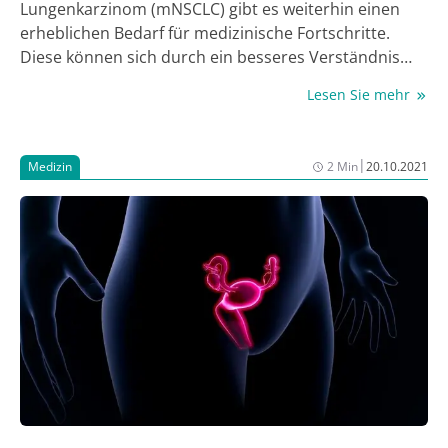
Lungenkarzinom (mNSCLC) gibt es weiterhin einen
erheblichen Bedarf für medizinische Fortschritte.
Diese können sich durch ein besseres Verständnis
der Tumorbiologie ergeben, denn Mutationen sind
Lesen Sie mehr
der Schlüssel für die Therapie. Dies machten Prof. Dr.
Joachim Aertz, Rotterdam/Niederlande, Prof. Dr.
Nobuyuki Takakura, Suita/Japan, und Prof. Dr.
|
Medizin
2 Min
20.10.2021
Frederico Cappuzzo, Rom/Italien bei einem
Symposium im Rahmen des diesjährigen ESMO
deutlich. Sie diskutierten über die gezielte Therapie
beim mNSCLC mit EGFR-Mutation und stellten dabei
auch aktuelle Daten einer Post-hoc-Analyse der RELAY
Studie (1) vor, in der die Kombinationstherapie des
Angiogenesehemmers Ramucirumab mit Erlotinib
untersucht wurde und die den Nutzen für EGFR-
positive mNSCLC Patientinnen und Patienten aufzeigt.