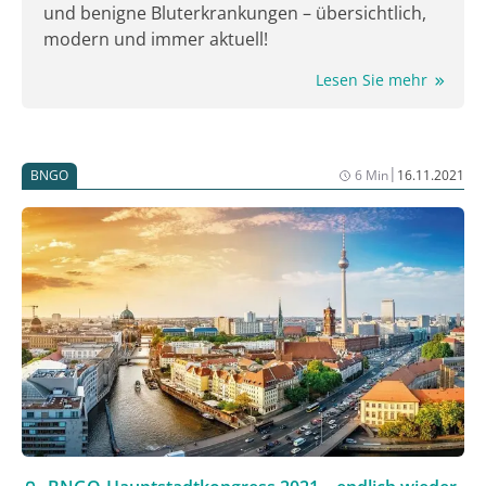
gestiegen. Aufgrund der therapieassoziierten
und benigne Bluterkrankungen – übersichtlich,
Morbidität einerseits und der gestiegenen
modern und immer aktuell!
Lebenserwartung infolge der neuen
Lesen Sie mehr
Therapieoptionen andererseits ist die Nachsorge im
Anschluss an die Primärtherapie von hoher Relevanz.
|
BNGO
6 Min
16.11.2021