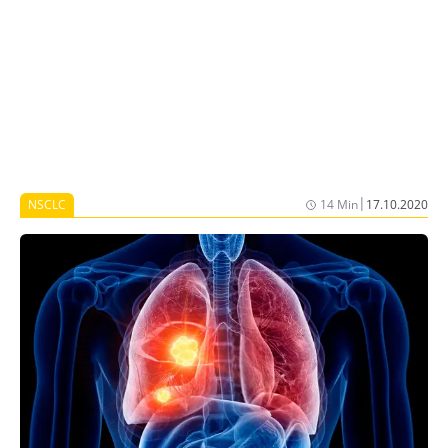
PFS-Benefit durch die Kombinationstherapie 8,3
Monate betrug.
|
NSCLC
14 Min
17.10.2020