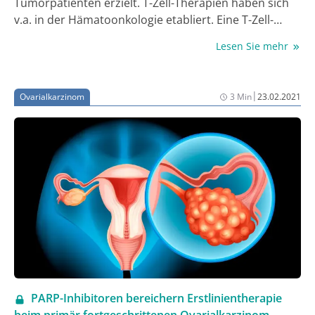
Tumorpatienten erzielt. T-Zell-Therapien haben sich
v.a. in der Hämatoonkologie etabliert. Eine T-Zell-
Therapie zielt darauf ab, die T-Zellen eines Patienten
Lesen Sie mehr
so zu modifizieren, dass sie maligne Zellen erkennen
und eliminieren oder das Tumor-Microenvironment
verändern. Das hepatozelluläre Karzinom (HCC) stellt
|
Ovarialkarzinom
3 Min
23.02.2021
einen der am schwierigsten zu behandelnden soliden
Tumoren dar, da es Strahlen- und Chemotherapie-
resistent ist. Die Prognose eines HCC hängt von der
Gefäßversorgung und von der Infiltration von
Lymphozyten ab. Eine Therapie mit
Immunmodulatoren sowie eine personalisierte T-Zell-
Therapie gelten deshalb als vielversprechende, neue
Immuntherapie-Ansätze. Da viele HCC mit dem
Hepatitis-B-Virus (HBV) assoziiert sind, besteht die
Option, virale Antigene als Zielstrukturen für die T-
Zellen zu verwenden. Deshalb wird derzeit der Einsatz
von T-Zellen, die HBV-spezifische chimäre Antigen-
PARP-Inhibitoren bereichern Erstlinientherapie
oder T-Zell-Rezeptoren exprimieren, gegen das HBV-