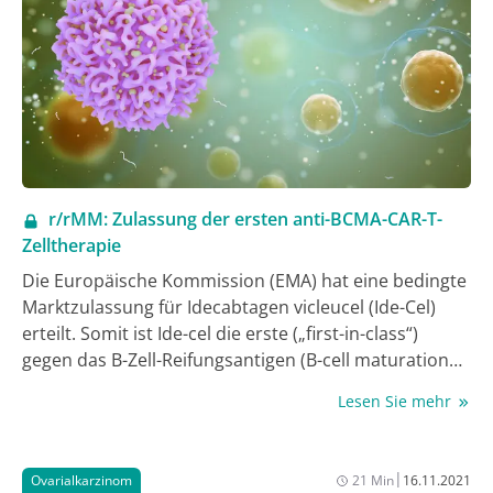
Therapieoptionen die patient:innenindividuell
bestmögliche Therapiestrategie auszuwählen, ist es
entscheidend, frühzeitig ein onkologisches
Gesamtbehandlungskonzept zu planen, das eine
sinnvolle Therapiesequenz über verschiedene
Therapielinien hinweg umfasst. Das gilt für
Patient:innen mit Treibermutationen, aber auch für
Tumoren ohne therapeutisch adressierbare
r/rMM: Zulassung der ersten anti-BCMA-CAR-T-
Zielstrukturen.
Zelltherapie
Die Europäische Kommission (EMA) hat eine bedingte
Marktzulassung für Idecabtagen vicleucel (Ide-Cel)
erteilt. Somit ist Ide-cel die erste („first-in-class“)
gegen das B-Zell-Reifungsantigen (B-cell maturation
antigen; BCMA) gerichtete chimäre Antigenrezeptor-
Lesen Sie mehr
(CAR-)T-Zelltherapie (chimeric antigen receptor t-cell;
CAR T). Die Zulassung umfasst die Behandlung von
erwachsenen Patienten und Patientinnen mit
|
Ovarialkarzinom
21 Min
16.11.2021
rezidiviertem und refraktärem Multiplen Myelom, die