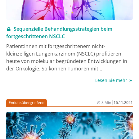
Sequenzielle Behandlungsstrategien beim
fortgeschrittenen NSCLC
Patient:innen mit fortgeschrittenem nicht-
kleinzelligen Lungenkarzinom (NSCLC) profitieren
heute von molekular begründeten Entwicklungen in
der Onkologie. So können Tumoren mit
Treibermutationen in bestimmten Genen mit
Lesen Sie mehr
zielgerichteten Substanzen behandelt werden; ein
erheblicher Teil der übrigen Patient:innen profitiert
darüber hinaus von zugelassenen Therapieregimen
|
Entitätsübergreifend
8 Min
16.11.2021
wie Immuncheckpoint-Inhibitoren (ICI) oder
antiangiogenen Substanzen. Insgesamt haben sich
damit die Prognosen der Patient:innen deutlich
verbessert (1, 2). Um aus der Vielzahl der verfügbaren
Therapieoptionen die patient:innenindividuell