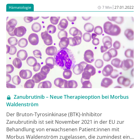
neue Evidenz hinzugekommen. Deshalb wurde die
|
Hämatologie
7 Min
27.01.2022
Leitlinie erneut aktualisiert. Einige wichtige
Änderungen des jetzt vorliegenden neuen Updates (1)
werden nachfolgend vorgestellt.
Zanubrutinib – Neue Therapieoption bei Morbus
Waldenström
Der Bruton-Tyrosinkinase (BTK)-Inhibitor
Zanubrutinib ist seit November 2021 in der EU zur
Behandlung von erwachsenen Patient:innen mit
Morbus Waldenström zugelassen, die zumindest eine