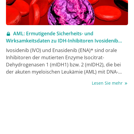
AML: Ermutigende Sicherheits- und
Wirksamkeitsdaten zu IDH-Inhibitoren Ivosidenib
und Enasidenib
Ivosidenib (IVO) und Enasidenib (ENA)* sind orale
Inhibitoren der mutierten Enzyme Isocitrat-
Dehydrogenasen 1 (mIDH1) bzw. 2 (mIDH2), die bei
der akuten myeloischen Leukämie (AML) mit DNA-
Hypermethylierung, verstärkter Zellproliferation und
Lesen Sie mehr
abnormer Differenzierung einhergehen. In einer
multizentrischen klinischen Phase-I-Studie wurde die
Sicherheit bei beiden Inhibitoren in Kombination mit
einer Standard-Induktions- und
Konsolidierungstherapie bei Patient:innen mit IDH1-
bzw. IDH2-mutierter AML untersucht. Wie bei der
Jahrestagung der American Society of Hematology