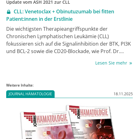
Update vom ASH 2021 zur CLL
CLL: Venetoclax + Obinutuzumab bei fitten
Patient:innen in der Erstlinie
Die wichtigsten Therapieangriffspunkte der
Chronischen Lymphatischen Leukämie (CLL)
fokussieren sich auf die Signalinhibition der BTK, PI3K
und BCL-2 sowie die CD20-Blockade, wie Prof. Dr.
med. Clemens-Martin Wendtner, München, auf einem
Lesen Sie mehr
Fachpresse-Workshop zum ASH 2021 ausführte. Die
Erstlinientherapie ist dabei abhängig von
Komorbiditäten, Patient:innenalter und genetischen
Weitere Inhalte:
Risikofaktoren wie der del(17p13) bzw. TP53-Mutation,
JOURNAL HÄMATOLOGIE
18.11.2025
einem komplexen Karyotyp sowie dem unmutierten
IGHV-Status. Die 4-armige Phase-III-Studie CLL13
(GAIA) prüfte als Erstlinientherapie der CLL bei fitten
Patient:innen 3 verschiedene jeweils auf 1 Jahr zeitlich
begrenzte Venetoclax-haltige Kombinationsregime
(RVe: Rituximab/ Venetoclax; GVe: Obinutuzumab/