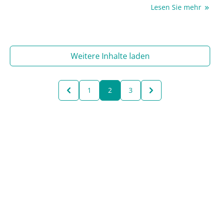
durchgeführt werden muss, im Vordergrund. Auf dem
Lesen Sie mehr
ASCO- sowie dem EHA-Kongress 2021 wurden Daten
der Phase-III-Studie ELEVATE RR gezeigt, die einen
Head-to-head-Vergleich zweier Bruton-Tyrosinkinase-
Inhibitoren (BTKi) unternahm.
Weitere Inhalte laden
1
2
3