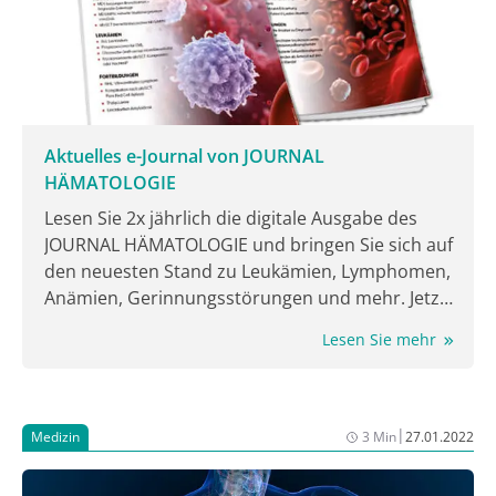
Venetoclax oder GIVe: Obinutuzumab, Ibrutinib und
Venetoclax) im Vergleich mit der klassischen
Chemoimmuntherapie (6 Zyklen FCR bei Patient:innen
unter 65 Jahren oder 6 Zyklen BR bei Patient:innen
über 65 Jahren (1).
Aktuelles e-Journal von JOURNAL
HÄMATOLOGIE
Lesen Sie 2x jährlich die digitale Ausgabe des
JOURNAL HÄMATOLOGIE und bringen Sie sich auf
den neuesten Stand zu Leukämien, Lymphomen,
Anämien, Gerinnungsstörungen und mehr. Jetzt
lesen!
Lesen Sie mehr
|
Medizin
3 Min
27.01.2022