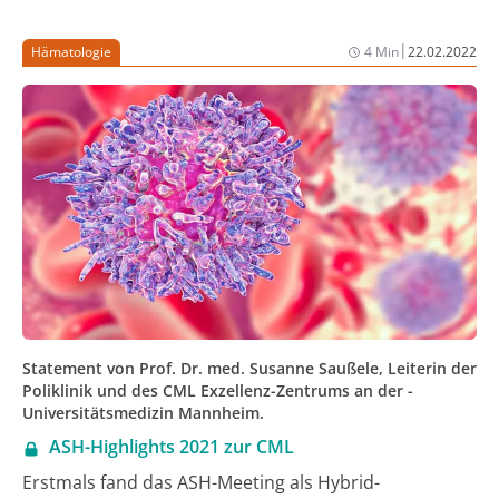
aktuellen medikamentösen Therapieansätze beim
metastasierten Zervixkarzinom aufgezeigt und ein
|
Hämatologie
4 Min
22.02.2022
Algorithmus zu deren Anwendung vorgeschlagen.
Statement von Prof. Dr. med. Susanne Saußele, Leiterin der
Poliklinik und des CML Exzellenz-Zentrums an der ­
Universitätsmedizin Mannheim.
ASH-Highlights 2021 zur CML
Erstmals fand das ASH-Meeting als Hybrid-