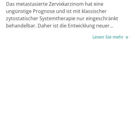
Das metastasierte Zervixkarzinom hat eine
ungünstige Prognose und ist mit klassischer
zytostatischer Systemtherapie nur eingeschränkt
behandelbar. Daher ist die Entwicklung neuer
therapeutischer Ansätze unabdingbar. Mit der
Lesen Sie mehr
onkologischen Immuntherapie entstand in den
letzten Jahren eine neue Behandlungsoption, die das
zuvor auf die zytostatische Systemtherapie begrenzte
Therapiespektrum deutlich erweitert hat. Durch die
Entdeckung und Etablierung prädiktiver molekularer
Marker lässt sich die Vision einer personalisierten
onkologischen Therapie immer weiter realisieren.
Durch mehrere FDA (U.S. Food and Drug
Administration)-Zulassungen in der Behandlung des
Zervixkarzinoms im Jahr 2021 sind nun Algorithmen
erforderlich, um diese neuen Therapieoptionen für
unsere Patientinnen zielgerichtet einzusetzen und
Studien zu entwickeln, die Erkenntnisse zu weiteren
Therapiestrategien liefern. Im Folgenden werden die