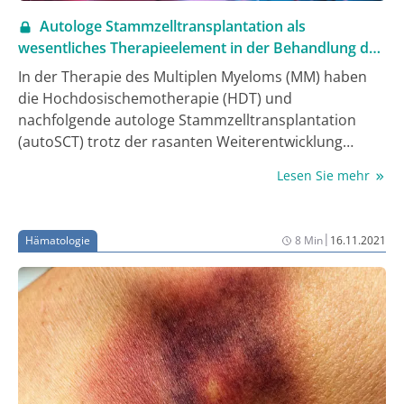
Autologe Stammzelltransplantation als
wesentliches Therapieelement in der Behandlung des
Multiplen Myeloms
In der Therapie des Multiplen Myeloms (MM) haben
die Hochdosischemotherapie (HDT) und
nachfolgende autologe Stammzelltransplantation
(autoSCT) trotz der rasanten Weiterentwicklung
neuer Substanzen und Therapiemöglichkeiten einen
Lesen Sie mehr
anhaltenden Stellenwert für geeignete Patient:innen
in der Erstlinientherapie. Durch die Kombination von
monoklonalen Antikörpern, Proteasom-Inhibitoren,
|
Hämatologie
8 Min
16.11.2021
Immunmodulatoren und Steroiden erfolgte eine
Weiterentwicklung der Erstlinientherapie. Diese
erreicht in Kombination mit einer HDT bei den
meisten Patient:innen hohe Ansprechraten sowie
tiefe, anhaltende Remissionen. In diesem raschen
Wandel ist es auch in Zukunft notwendig, den
Stellenwert der HDT immer wieder neu zu bewerten.