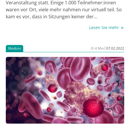
Veranstaltung statt. Einige 1.000 Teilnehmer:innen
waren vor Ort, viele mehr nahmen nur virtuell teil. So
kam es vor, dass in Sitzungen keiner der
Vortragenden oder Vorsitzenden vor Ort war, aber
Lesen Sie mehr
doch Zuhörer im Saal saßen. Es gab viele technische
Probleme, nichtsdestotrotz kann ich als eine
derjenigen, die vor Ort teilnahmen, sagen, dass der
|
Medizin
4 Min
07.02.2022
Eindruck in Präsenz deutlich intensiver war. Es gab
mehrere wichtige und interessante Beiträge zur
chronischen myeloischen Leukämie (CML), wovon ich
hier einige zusammenfassen möchte.