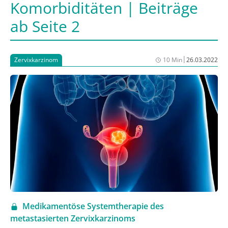
Komorbiditäten | Beiträge
ab Seite 2
|
Zervixkarzinom
10 Min
26.03.2022
Medikamentöse Systemtherapie des
metastasierten Zervixkarzinoms