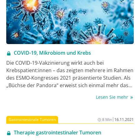
bestmögliche Therapiestrategie auszuwählen, ist es
entscheidend, frühzeitig ein onkologisches
Gesamtbehandlungskonzept zu planen, das eine
sinnvolle Therapiesequenz über verschiedene
Therapielinien hinweg umfasst. Das gilt für
Patient:innen mit Treibermutationen, aber auch für
Tumoren ohne therapeutisch adressierbare
COVID-19, Mikrobiom und Krebs
Zielstrukturen.
Die COVID-19-Vakzinierung wirkt auch bei
Krebspatient:innen – das zeigten mehrere im Rahmen
des ESMO-Kongresses 2021 präsentierte Studien. Als
„Büchse der Pandora“ erweist sich einmal mehr das
menschliche Mikrobiom, denn erstmals wurde nicht
Lesen Sie mehr
nur die Wirkung von Medikamenten bei
Krebspatient:innen im Zusammenhang mit den
Darmbakterien untersucht, sondern auch die
|
Gastrointestinale Tumoren
8 Min
16.11.2021
Entstehung von Sarkopenie beleuchtet.
Therapie gastrointestinaler Tumoren