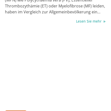
(MPN) wie Polycythaemia vera (PV), Essentieller
Thrombozythämie (ET) oder Myelofibrose (MF) leiden,
haben im Vergleich zur Allgemeinbevölkerung ein
deutlich erhöhtes Risiko für venöse und arterielle
Lesen Sie mehr
Thrombosen, die mit erhöhter Morbidität und
Mortalität einhergehen (1, 2). Eine britische
Kohortenstudie untersuchte auf Basis des großen
landeseigenen Patientenregisters Clinical Practice
Research Datalink (CPRD), ob die kardiovaskuläre
Gesundheit und das Thromboserisiko von MPN-
Patienten in der Primärversorgung im Vereinigten
Königreich genug Beachtung findet (3). Es wurde
deutlich, dass bezüglich des Managements
kardiovaskulärer Risiken Optimierungsbedarf besteht.