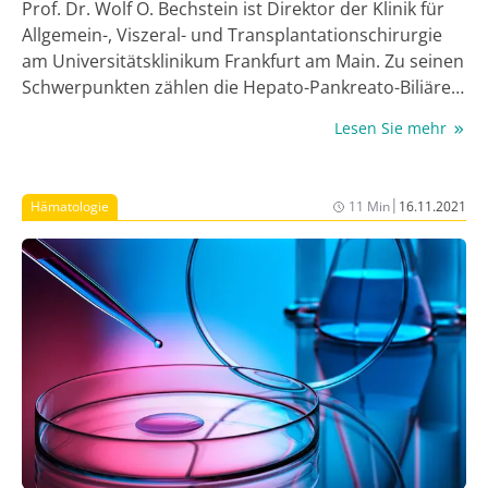
Prof. Dr. Wolf O. Bechstein ist Direktor der Klinik für
Allgemein-, Viszeral- und Transplantations­chirurgie
am Universitätsklinikum Frankfurt am Main. Zu seinen
Schwerpunkten zählen die Hepato-Pankreato-Biliäre
Chirurgie, die onkologische Chirurgie des
Lesen Sie mehr
Gastrointestinaltrakts und Organtransplanta­tionen.
Im Interview mit JOURNAL ONKOLOGIE erläutert er die
aktuellen Therapie­maßnahmen der ­häufigsten
|
Hämatologie
11 Min
16.11.2021
gastrointestinalen Tumoren.