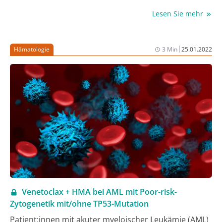
Vortherapie hatten oder in der Erstlinie, wenn keine
Lesen Sie mehr
Chemoimmuntherapie in Frage kommt. Basis für die
Zulassung ist die Phase-3-Studie ASPEN (1), in der sich
mit Zanubrutinib im Vergleich zu Ibrutinib mehr tiefe
|
Hämatologie
3 Min
25.01.2022
Remissionen sowie ein vorteilhafteres
Sicherheitsprofil zeigten. Außerdem sprachen auch
Patient:innen mit MYD88-Wildtyp auf Zanubrutinib an,
die auf Ibrutinib nur schlecht ansprechen.
Venetoclax + HMA bei AML mit Poor-risk-
Zytogenetik mit/ohne TP53-Mutation
Patient:innen mit akuter myeloischer Leukämie (AML)