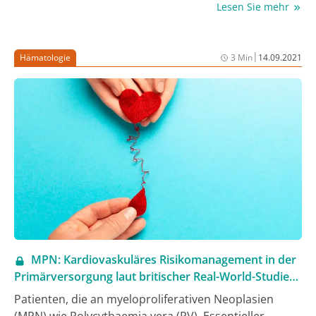
Lesen Sie mehr
für die Zulassung ist die Phase-III-Studie VIALE-A, in
der die Remissionsrate durch die Hinzunahme von
Venetoclax zu Azacitidin mehr als verdoppelt und das
|
Hämatologie
3 Min
14.09.2021
Überleben um 5 Monate verlängert werden konnte
(1).
MPN: Kardiovaskuläres Risikomanagement in der
Primärversorgung laut britischer Real-World-Studie
suboptimal
Patienten, die an myeloproliferativen Neoplasien