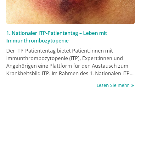
1. Nationaler ITP-Patiententag – Leben mit
Immunthrombozytopenie
Der ITP-Patiententag bietet Patient:innen mit
Immunthrombozytopenie (ITP), Expert:innen und
Angehörigen eine Plattform für den Austausch zum
Krankheitsbild ITP. Im Rahmen des 1. Nationalen ITP-
Patiententags, der am 25. September 2021 virtuell
Lesen Sie mehr
stattfand und an dem etwa 180 Patient:innen und
Angehörige teilnahmen, wurden verschiedene
aktuelle Fragestellungen rund um das Thema ITP, wie
die Lebensqualität und die Bedürfnisse aus Sicht der
Patient:innen, diskutiert.