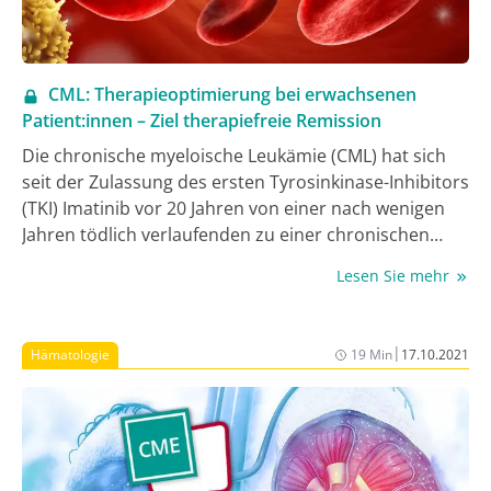
CML: Therapieoptimierung bei erwachsenen
Patient:innen – Ziel therapiefreie Remission
Die chronische myeloische Leukämie (CML) hat sich
seit der Zulassung des ersten Tyrosinkinase-Inhibitors
(TKI) Imatinib vor 20 Jahren von einer nach wenigen
Jahren tödlich verlaufenden zu einer chronischen
Erkrankung gewandelt. Bei der Mehrheit aller
Lesen Sie mehr
Patient:innen kann die CML durch die Therapie mit TKI
soweit zurückgedrängt werden, dass das
charakteristische BCR-ABL-Fusionsgen im
|
Hämatologie
19 Min
17.10.2021
molekularen Monitoring kaum oder gar nicht mehr
nachweisbar ist und somit von einer tiefen (deep)
molekularen Remission (DMR) gesprochen werden
kann. In den letzten 10 Jahren wurde in klinischen
Studien bewiesen, dass das kontrollierte Absetzen