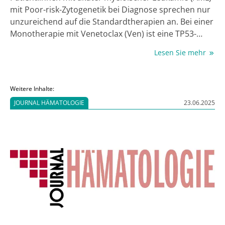
mit Poor-risk-Zytogenetik bei Diagnose sprechen nur
unzureichend auf die Standardtherapien an. Bei einer
Monotherapie mit Venetoclax (Ven) ist eine TP53-
Mutation mit einem schlechten Outcome assoziiert,
Lesen Sie mehr
wie präklinische und klinische Daten zeigen. Beim ASH
2021 wurde nun eine Analyse vorgestellt, die
Wirksamkeit und Sicherheit der Kombination Ven +
Weitere Inhalte:
hypomethylierende Substanzen (HMA) bei
JOURNAL HÄMATOLOGIE
23.06.2025
Patient:innen mit therapienaiver AML mit Poor-risk-
Zytogenetik mit TP53-Wildtyp (wt) oder TP53-Mutation
(mut) evaluierte (1).